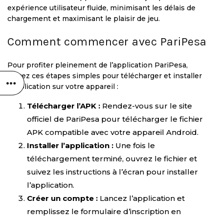
expérience utilisateur fluide, minimisant les délais de
chargement et maximisant le plaisir de jeu.
Comment commencer avec PariPesa
Pour profiter pleinement de l’application PariPesa,
suivez ces étapes simples pour télécharger et installer
l’application sur votre appareil :
Télécharger l’APK :
Rendez-vous sur le site
officiel de PariPesa pour télécharger le fichier
APK compatible avec votre appareil Android.
Installer l’application :
Une fois le
téléchargement terminé, ouvrez le fichier et
suivez les instructions à l’écran pour installer
l’application.
Créer un compte :
Lancez l’application et
remplissez le formulaire d’inscription en