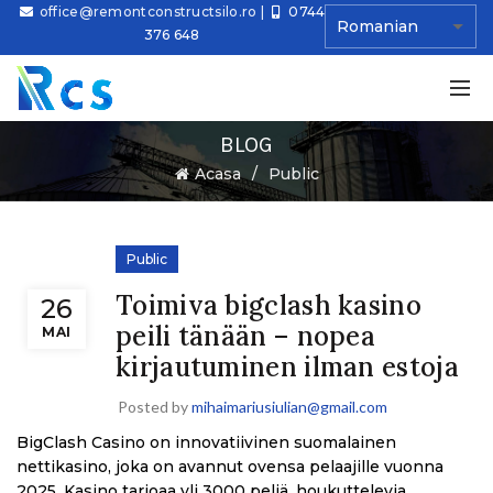
office@remontconstructsilo.ro
|
0744
376 648
BLOG
Ă
Acasa
Public
Public
Toimiva bigclash kasino
26
peili tänään – nopea
MAI
kirjautuminen ilman estoja
Posted by
mihaimariusiulian@gmail.com
BigClash Casino on innovatiivinen suomalainen
nettikasino, joka on avannut ovensa pelaajille vuonna
2025. Kasino tarjoaa yli 3000 peliä, houkuttelevia