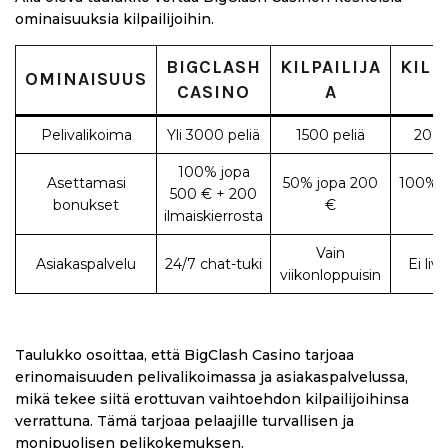
ominaisuuksia kilpailijoihin.
BIGCLASH
KILPAILIJA
KILP
OMINAISUUS
CASINO
A
Pelivalikoima
Yli 3000 peliä
1500 peliä
2000
100% jopa
Asettamasi
50% jopa 200
100% j
500 € + 200
bonukset
€
ilmaiskierrosta
Vain
Asiakaspalvelu
24/7 chat-tuki
Ei liv
viikonloppuisin
Taulukko osoittaa, että BigClash Casino tarjoaa
erinomaisuuden pelivalikoimassa ja asiakaspalvelussa,
mikä tekee siitä erottuvan vaihtoehdon kilpailijoihinsa
verrattuna. Tämä tarjoaa pelaajille turvallisen ja
monipuolisen pelikokemuksen.