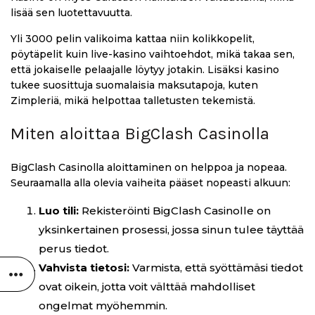
lisää sen luotettavuutta.
Yli 3000 pelin valikoima kattaa niin kolikkopelit,
pöytäpelit kuin live-kasino vaihtoehdot, mikä takaa sen,
että jokaiselle pelaajalle löytyy jotakin. Lisäksi kasino
tukee suosittuja suomalaisia maksutapoja, kuten
Zimpleriä, mikä helpottaa talletusten tekemistä.
Miten aloittaa BigClash Casinolla
BigClash Casinolla aloittaminen on helppoa ja nopeaa.
Seuraamalla alla olevia vaiheita pääset nopeasti alkuun:
Luo tili:
Rekisteröinti BigClash Casinolle on
yksinkertainen prosessi, jossa sinun tulee täyttää
perus tiedot.
Vahvista tietosi:
Varmista, että syöttämäsi tiedot
ovat oikein, jotta voit välttää mahdolliset
ongelmat myöhemmin.