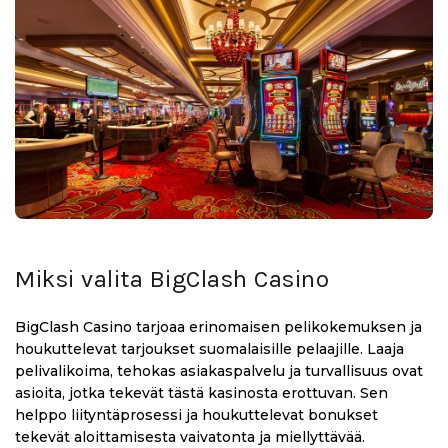
Miksi valita BigClash Casino
BigClash Casino tarjoaa erinomaisen pelikokemuksen ja
houkuttelevat tarjoukset suomalaisille pelaajille. Laaja
pelivalikoima, tehokas asiakaspalvelu ja turvallisuus ovat
asioita, jotka tekevät tästä kasinosta erottuvan. Sen
helppo liityntäprosessi ja houkuttelevat bonukset
tekevät aloittamisesta vaivatonta ja miellyttävää.