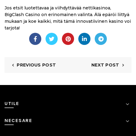
Jos etsit luotettavaa ja viihdyttävää nettikasinoa,
BigClash Casino on erinomainen valinta. Älä epäröi liittyä
mukaan ja koe kaikki, mitä tämä innovatiivinen kasino voi
tarjota!
PREVIOUS POST
NEXT POST
UTILE
NECESARE