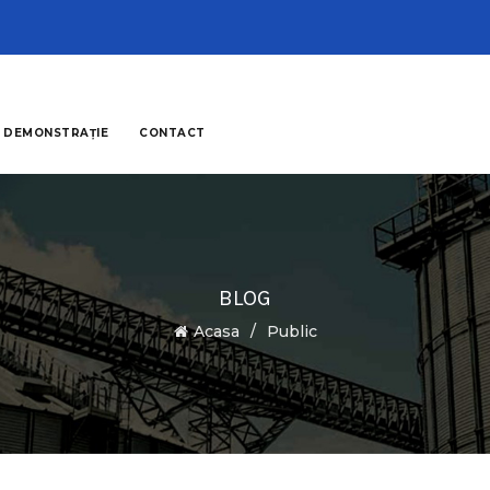
 DEMONSTRAȚIE
CONTACT
BLOG
Acasa
Public