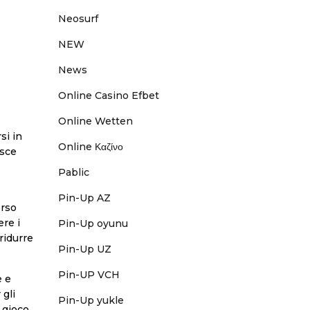
Neosurf
NEW
News
Online Casino Efbet
Online Wetten
si in
Online Καζίνο
isce
Pablic
Pin-Up AZ
erso
ere i
Pin-Up oyunu
ridurre
Pin-Up UZ
Pin-UP VCH
e e
 gli
Pin-Up yukle
 gioco