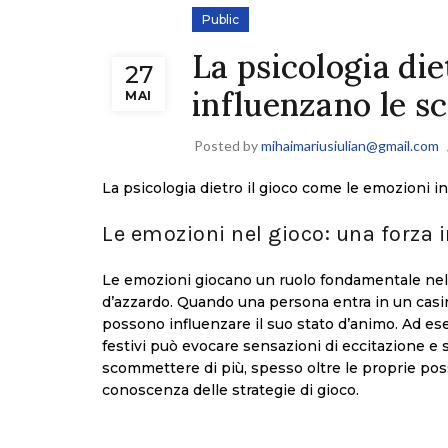
Public
La psicologia die
27
influenzano le sc
MAI
Posted by
mihaimariusiulian@gmail.com
La psicologia dietro il gioco come le emozioni in
Le emozioni nel gioco: una forza i
Le emozioni giocano un ruolo fondamentale nell
d’azzardo. Quando una persona entra in un casinò,
possono influenzare il suo stato d’animo. Ad ese
festivi può evocare sensazioni di eccitazione e
scommettere di più, spesso oltre le proprie possi
conoscenza delle strategie di gioco.