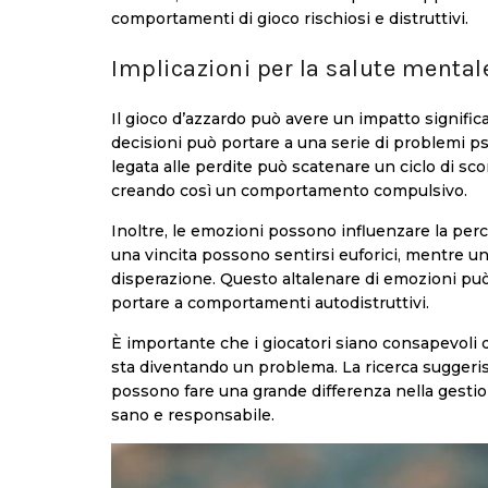
comportamenti di gioco rischiosi e distruttivi.
Implicazioni per la salute mental
Il gioco d’azzardo può avere un impatto signific
decisioni può portare a una serie di problemi ps
legata alle perdite può scatenare un ciclo di s
creando così un comportamento compulsivo.
Inoltre, le emozioni possono influenzare la per
una vincita possono sentirsi euforici, mentre u
disperazione. Questo altalenare di emozioni pu
portare a comportamenti autodistruttivi.
È importante che i giocatori siano consapevoli de
sta diventando un problema. La ricerca suggeris
possono fare una grande differenza nella gesti
sano e responsabile.