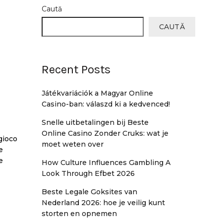
Caută
CAUTĂ
Recent Posts
Játékvariációk a Magyar Online
Casino-ban: válaszd ki a kedvenced!
Snelle uitbetalingen bij Beste
Online Casino Zonder Cruks: wat je
gioco
moet weten over
e
e
How Culture Influences Gambling A
Look Through Efbet 2026
Beste Legale Goksites van
Nederland 2026: hoe je veilig kunt
storten en opnemen