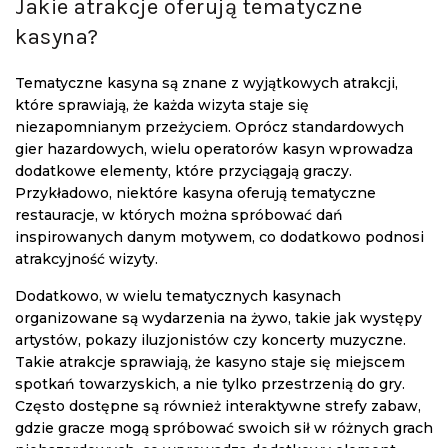
Jakie atrakcje oferują tematyczne
kasyna?
Tematyczne kasyna są znane z wyjątkowych atrakcji,
które sprawiają, że każda wizyta staje się
niezapomnianym przeżyciem. Oprócz standardowych
gier hazardowych, wielu operatorów kasyn wprowadza
dodatkowe elementy, które przyciągają graczy.
Przykładowo, niektóre kasyna oferują tematyczne
restauracje, w których można spróbować dań
inspirowanych danym motywem, co dodatkowo podnosi
atrakcyjność wizyty.
Dodatkowo, w wielu tematycznych kasynach
organizowane są wydarzenia na żywo, takie jak występy
artystów, pokazy iluzjonistów czy koncerty muzyczne.
Takie atrakcje sprawiają, że kasyno staje się miejscem
spotkań towarzyskich, a nie tylko przestrzenią do gry.
Często dostępne są również interaktywne strefy zabaw,
gdzie gracze mogą spróbować swoich sił w różnych grach