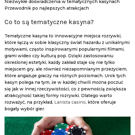
Niezwykłe doświadczenia w tematycznych kasynach
Przewodnik po najlepszych atrakcjach
Co to są tematyczne kasyna?
Tematyczne kasyna to innowacyjne miejsca rozrywki,
które łączą w sobie klasyczny świat hazardu z unikalnymi
motywami, często inspirowanymi popularnymi filmami,
grami wideo czy kulturą pop. Dzięki zastosowaniu
określonej estetyki, każdy zakład staje się nie tylko
miejscem gry, ale również niezapomnianym przeżyciem,
które angażuje graczy na różnych poziomach. Urok tych
kasyn polega na tym, że w każdej chwili można poczuć
się jak w innej rzeczywistości, co z pewnością zwiększa
atrakcyjność takiej formy rozrywki. Dlatego warto
rozważyć, na przykład,
Lanista casino
, które oferuje
bogaty wybór gier.