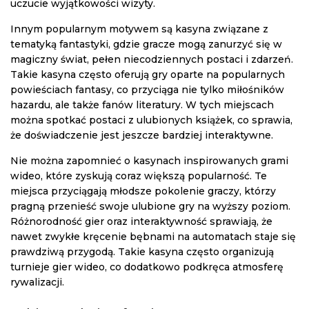
uczucie wyjątkowości wizyty.
Innym popularnym motywem są kasyna związane z
tematyką fantastyki, gdzie gracze mogą zanurzyć się w
magiczny świat, pełen niecodziennych postaci i zdarzeń.
Takie kasyna często oferują gry oparte na popularnych
powieściach fantasy, co przyciąga nie tylko miłośników
hazardu, ale także fanów literatury. W tych miejscach
można spotkać postaci z ulubionych książek, co sprawia,
że doświadczenie jest jeszcze bardziej interaktywne.
Nie można zapomnieć o kasynach inspirowanych grami
wideo, które zyskują coraz większą popularność. Te
miejsca przyciągają młodsze pokolenie graczy, którzy
pragną przenieść swoje ulubione gry na wyższy poziom.
Różnorodność gier oraz interaktywność sprawiają, że
nawet zwykłe kręcenie bębnami na automatach staje się
prawdziwą przygodą. Takie kasyna często organizują
turnieje gier wideo, co dodatkowo podkręca atmosferę
rywalizacji.