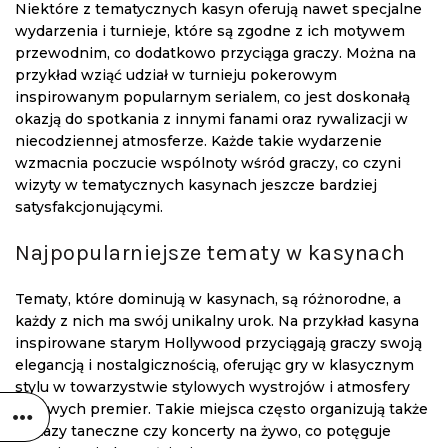
Niektóre z tematycznych kasyn oferują nawet specjalne
wydarzenia i turnieje, które są zgodne z ich motywem
przewodnim, co dodatkowo przyciąga graczy. Można na
przykład wziąć udział w turnieju pokerowym
inspirowanym popularnym serialem, co jest doskonałą
okazją do spotkania z innymi fanami oraz rywalizacji w
niecodziennej atmosferze. Każde takie wydarzenie
wzmacnia poczucie wspólnoty wśród graczy, co czyni
wizyty w tematycznych kasynach jeszcze bardziej
satysfakcjonującymi.
Najpopularniejsze tematy w kasynach
Tematy, które dominują w kasynach, są różnorodne, a
każdy z nich ma swój unikalny urok. Na przykład kasyna
inspirowane starym Hollywood przyciągają graczy swoją
elegancją i nostalgicznością, oferując gry w klasycznym
stylu w towarzystwie stylowych wystrojów i atmosfery
kinowych premier. Takie miejsca często organizują także
pokazy taneczne czy koncerty na żywo, co potęguje