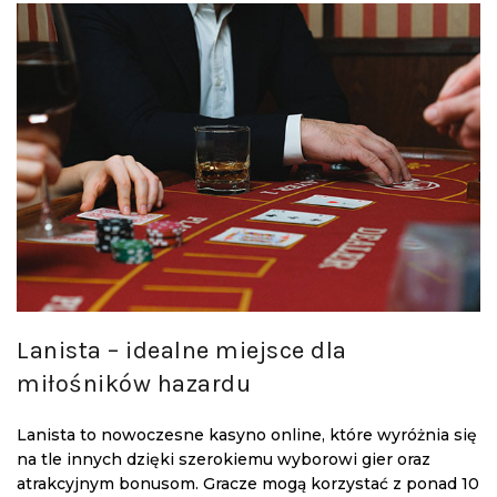
Lanista – idealne miejsce dla
miłośników hazardu
Lanista to nowoczesne kasyno online, które wyróżnia się
na tle innych dzięki szerokiemu wyborowi gier oraz
atrakcyjnym bonusom. Gracze mogą korzystać z ponad 10