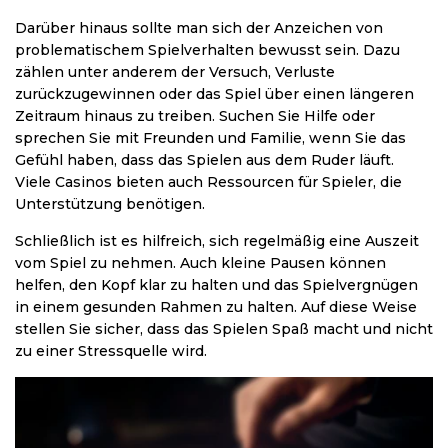
Darüber hinaus sollte man sich der Anzeichen von
problematischem Spielverhalten bewusst sein. Dazu
zählen unter anderem der Versuch, Verluste
zurückzugewinnen oder das Spiel über einen längeren
Zeitraum hinaus zu treiben. Suchen Sie Hilfe oder
sprechen Sie mit Freunden und Familie, wenn Sie das
Gefühl haben, dass das Spielen aus dem Ruder läuft.
Viele Casinos bieten auch Ressourcen für Spieler, die
Unterstützung benötigen.
Schließlich ist es hilfreich, sich regelmäßig eine Auszeit
vom Spiel zu nehmen. Auch kleine Pausen können
helfen, den Kopf klar zu halten und das Spielvergnügen
in einem gesunden Rahmen zu halten. Auf diese Weise
stellen Sie sicher, dass das Spielen Spaß macht und nicht
zu einer Stressquelle wird.