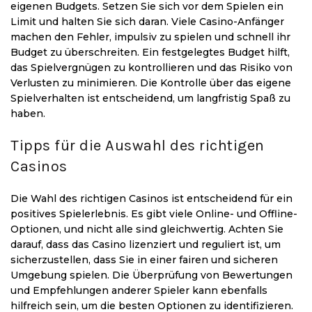
eigenen Budgets. Setzen Sie sich vor dem Spielen ein
Limit und halten Sie sich daran. Viele Casino-Anfänger
machen den Fehler, impulsiv zu spielen und schnell ihr
Budget zu überschreiten. Ein festgelegtes Budget hilft,
das Spielvergnügen zu kontrollieren und das Risiko von
Verlusten zu minimieren. Die Kontrolle über das eigene
Spielverhalten ist entscheidend, um langfristig Spaß zu
haben.
Tipps für die Auswahl des richtigen
Casinos
Die Wahl des richtigen Casinos ist entscheidend für ein
positives Spielerlebnis. Es gibt viele Online- und Offline-
Optionen, und nicht alle sind gleichwertig. Achten Sie
darauf, dass das Casino lizenziert und reguliert ist, um
sicherzustellen, dass Sie in einer fairen und sicheren
Umgebung spielen. Die Überprüfung von Bewertungen
und Empfehlungen anderer Spieler kann ebenfalls
hilfreich sein, um die besten Optionen zu identifizieren.