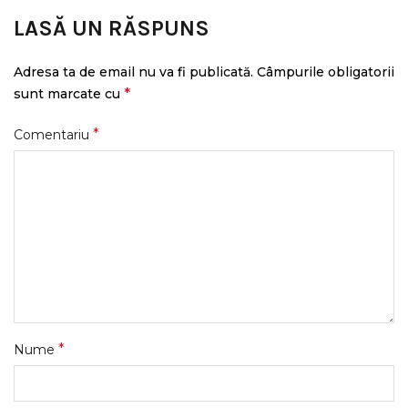
LASĂ UN RĂSPUNS
Adresa ta de email nu va fi publicată.
Câmpurile obligatorii
*
sunt marcate cu
*
Comentariu
*
Nume