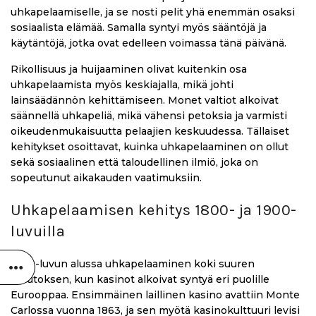
uhkapelaamiselle, ja se nosti pelit yhä enemmän osaksi
sosiaalista elämää. Samalla syntyi myös sääntöjä ja
käytäntöjä, jotka ovat edelleen voimassa tänä päivänä.
Rikollisuus ja huijaaminen olivat kuitenkin osa
uhkapelaamista myös keskiajalla, mikä johti
lainsäädännön kehittämiseen. Monet valtiot alkoivat
säännellä uhkapeliä, mikä vähensi petoksia ja varmisti
oikeudenmukaisuutta pelaajien keskuudessa. Tällaiset
kehitykset osoittavat, kuinka uhkapelaaminen on ollut
sekä sosiaalinen että taloudellinen ilmiö, joka on
sopeutunut aikakauden vaatimuksiin.
Uhkapelaamisen kehitys 1800- ja 1900-
luvuilla
1800-luvun alussa uhkapelaaminen koki suuren
muutoksen, kun kasinot alkoivat syntyä eri puolille
Eurooppaa. Ensimmäinen laillinen kasino avattiin Monte
Carlossa vuonna 1863, ja sen myötä kasinokulttuuri levisi