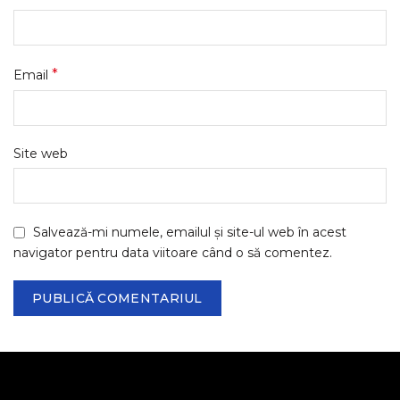
*
Email
Site web
Salvează-mi numele, emailul și site-ul web în acest
navigator pentru data viitoare când o să comentez.