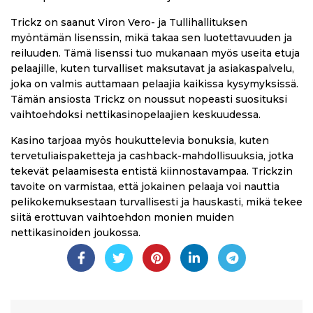
Trickz on saanut Viron Vero- ja Tullihallituksen
myöntämän lisenssin, mikä takaa sen luotettavuuden ja
reiluuden. Tämä lisenssi tuo mukanaan myös useita etuja
pelaajille, kuten turvalliset maksutavat ja asiakaspalvelu,
joka on valmis auttamaan pelaajia kaikissa kysymyksissä.
Tämän ansiosta Trickz on noussut nopeasti suosituksi
vaihtoehdoksi nettikasinopelaajien keskuudessa.
Kasino tarjoaa myös houkuttelevia bonuksia, kuten
tervetuliaispaketteja ja cashback-mahdollisuuksia, jotka
tekevät pelaamisesta entistä kiinnostavampaa. Trickzin
tavoite on varmistaa, että jokainen pelaaja voi nauttia
pelikokemuksestaan turvallisesti ja hauskasti, mikä tekee
siitä erottuvan vaihtoehdon monien muiden
nettikasinoiden joukossa.