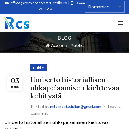
office@remontconstructsilo.ro
|
0744
376 648
BLOG
Ă
Acasa
Public
Public
Umberto historiallisen
03
uhkapelaamisen kiehtovaa
IUN.
kehitystä
Posted by
mihaimariusiulian@gmail.com
Leave a
comment
Umberto historiallisen uhkapelaamisen kiehtovaa
kehitystä