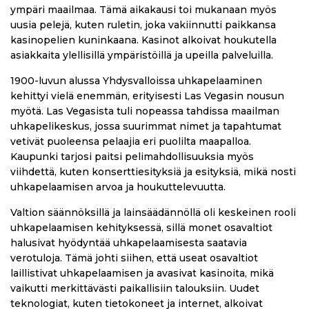
ympäri maailmaa. Tämä aikakausi toi mukanaan myös
uusia pelejä, kuten ruletin, joka vakiinnutti paikkansa
kasinopelien kuninkaana. Kasinot alkoivat houkutella
asiakkaita ylellisillä ympäristöillä ja upeilla palveluilla.
1900-luvun alussa Yhdysvalloissa uhkapelaaminen
kehittyi vielä enemmän, erityisesti Las Vegasin nousun
myötä. Las Vegasista tuli nopeassa tahdissa maailman
uhkapelikeskus, jossa suurimmat nimet ja tapahtumat
vetivät puoleensa pelaajia eri puolilta maapalloa.
Kaupunki tarjosi paitsi pelimahdollisuuksia myös
viihdettä, kuten konserttiesityksiä ja esityksiä, mikä nosti
uhkapelaamisen arvoa ja houkuttelevuutta.
Valtion säännöksillä ja lainsäädännöllä oli keskeinen rooli
uhkapelaamisen kehityksessä, sillä monet osavaltiot
halusivat hyödyntää uhkapelaamisesta saatavia
verotuloja. Tämä johti siihen, että useat osavaltiot
laillistivat uhkapelaamisen ja avasivat kasinoita, mikä
vaikutti merkittävästi paikallisiin talouksiin. Uudet
teknologiat, kuten tietokoneet ja internet, alkoivat