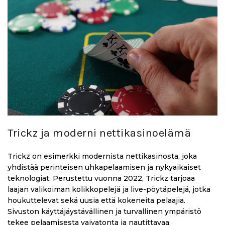
Trickz ja moderni nettikasinoelämä
Trickz on esimerkki modernista nettikasinosta, joka
yhdistää perinteisen uhkapelaamisen ja nykyaikaiset
teknologiat. Perustettu vuonna 2022, Trickz tarjoaa
laajan valikoiman kolikkopelejä ja live-pöytäpelejä, jotka
houkuttelevat sekä uusia että kokeneita pelaajia.
Sivuston käyttäjäystävällinen ja turvallinen ympäristö
tekee pelaamisesta vaivatonta ja nautittavaa.