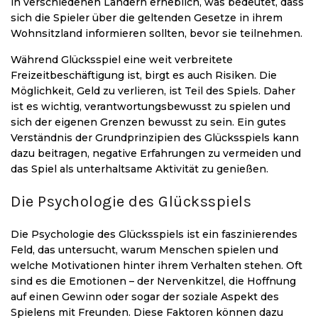
in verschiedenen Ländern erheblich, was bedeutet, dass
sich die Spieler über die geltenden Gesetze in ihrem
Wohnsitzland informieren sollten, bevor sie teilnehmen.
Während Glücksspiel eine weit verbreitete
Freizeitbeschäftigung ist, birgt es auch Risiken. Die
Möglichkeit, Geld zu verlieren, ist Teil des Spiels. Daher
ist es wichtig, verantwortungsbewusst zu spielen und
sich der eigenen Grenzen bewusst zu sein. Ein gutes
Verständnis der Grundprinzipien des Glücksspiels kann
dazu beitragen, negative Erfahrungen zu vermeiden und
das Spiel als unterhaltsame Aktivität zu genießen.
Die Psychologie des Glücksspiels
Die Psychologie des Glücksspiels ist ein faszinierendes
Feld, das untersucht, warum Menschen spielen und
welche Motivationen hinter ihrem Verhalten stehen. Oft
sind es die Emotionen – der Nervenkitzel, die Hoffnung
auf einen Gewinn oder sogar der soziale Aspekt des
Spielens mit Freunden. Diese Faktoren können dazu