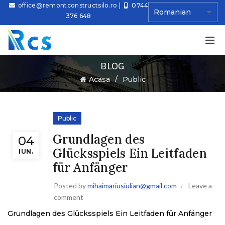
office@remontconstructsilo.ro
|
0744
376 648
BLOG
Ă
Acasa
Public
Public
Grundlagen des
04
Glücksspiels Ein Leitfaden
IUN.
für Anfänger
Posted by
mihaimariusiulian@gmail.com
Leave a
comment
Grundlagen des Glücksspiels Ein Leitfaden für Anfänger