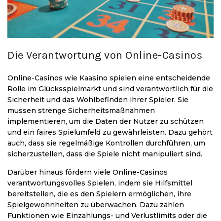
Die Verantwortung von Online-Casinos
Online-Casinos wie Kaasino spielen eine entscheidende
Rolle im Glücksspielmarkt und sind verantwortlich für die
Sicherheit und das Wohlbefinden ihrer Spieler. Sie
müssen strenge Sicherheitsmaßnahmen
implementieren, um die Daten der Nutzer zu schützen
und ein faires Spielumfeld zu gewährleisten. Dazu gehört
auch, dass sie regelmäßige Kontrollen durchführen, um
sicherzustellen, dass die Spiele nicht manipuliert sind.
Darüber hinaus fördern viele Online-Casinos
verantwortungsvolles Spielen, indem sie Hilfsmittel
bereitstellen, die es den Spielern ermöglichen, ihre
Spielgewohnheiten zu überwachen. Dazu zählen
Funktionen wie Einzahlungs- und Verlustlimits oder die