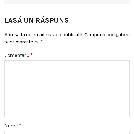
LASĂ UN RĂSPUNS
Adresa ta de email nu va fi publicată.
Câmpurile obligatorii
*
sunt marcate cu
*
Comentariu
*
Nume