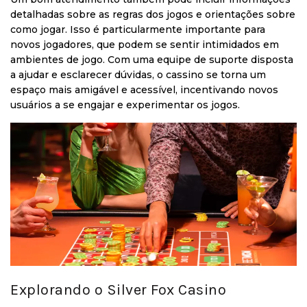
detalhadas sobre as regras dos jogos e orientações sobre
como jogar. Isso é particularmente importante para
novos jogadores, que podem se sentir intimidados em
ambientes de jogo. Com uma equipe de suporte disposta
a ajudar e esclarecer dúvidas, o cassino se torna um
espaço mais amigável e acessível, incentivando novos
usuários a se engajar e experimentar os jogos.
Explorando o Silver Fox Casino