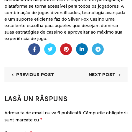
plataforma se torna acessível para todos os jogadores. A
combinação de jogos diversificados, tecnologia avançada
e um suporte eficiente faz do Silver Fox Casino uma
excelente escolha para aqueles que desejam dominar
suas estratégias de cassino e aproveitar ao máximo sua
experiência de jogo.
PREVIOUS POST
NEXT POST
LASĂ UN RĂSPUNS
Adresa ta de email nu va fi publicată.
Câmpurile obligatorii
*
sunt marcate cu