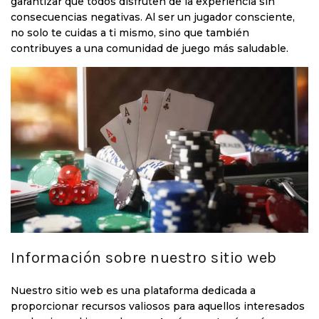
garantizar que todos disfruten de la experiencia sin
consecuencias negativas. Al ser un jugador consciente,
no solo te cuidas a ti mismo, sino que también
contribuyes a una comunidad de juego más saludable.
Información sobre nuestro sitio web
Nuestro sitio web es una plataforma dedicada a
proporcionar recursos valiosos para aquellos interesados