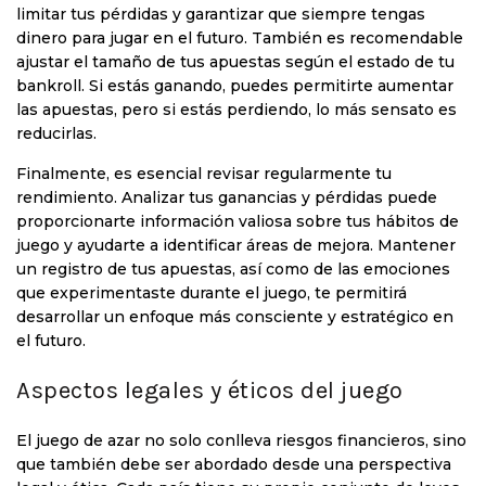
limitar tus pérdidas y garantizar que siempre tengas
dinero para jugar en el futuro. También es recomendable
ajustar el tamaño de tus apuestas según el estado de tu
bankroll. Si estás ganando, puedes permitirte aumentar
las apuestas, pero si estás perdiendo, lo más sensato es
reducirlas.
Finalmente, es esencial revisar regularmente tu
rendimiento. Analizar tus ganancias y pérdidas puede
proporcionarte información valiosa sobre tus hábitos de
juego y ayudarte a identificar áreas de mejora. Mantener
un registro de tus apuestas, así como de las emociones
que experimentaste durante el juego, te permitirá
desarrollar un enfoque más consciente y estratégico en
el futuro.
Aspectos legales y éticos del juego
El juego de azar no solo conlleva riesgos financieros, sino
que también debe ser abordado desde una perspectiva