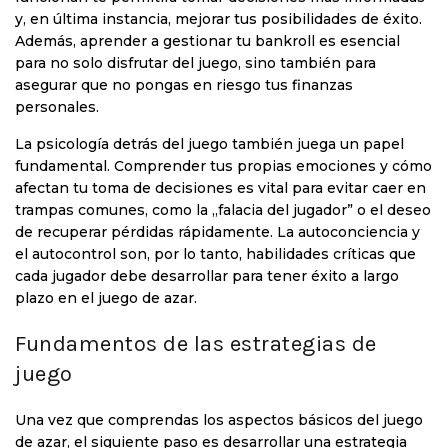
y, en última instancia, mejorar tus posibilidades de éxito.
Además, aprender a gestionar tu bankroll es esencial
para no solo disfrutar del juego, sino también para
asegurar que no pongas en riesgo tus finanzas
personales.
La psicología detrás del juego también juega un papel
fundamental. Comprender tus propias emociones y cómo
afectan tu toma de decisiones es vital para evitar caer en
trampas comunes, como la „falacia del jugador” o el deseo
de recuperar pérdidas rápidamente. La autoconciencia y
el autocontrol son, por lo tanto, habilidades críticas que
cada jugador debe desarrollar para tener éxito a largo
plazo en el juego de azar.
Fundamentos de las estrategias de
juego
Una vez que comprendas los aspectos básicos del juego
de azar, el siguiente paso es desarrollar una estrategia