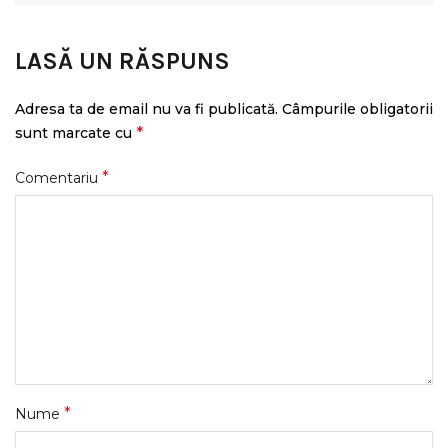
LASĂ UN RĂSPUNS
Adresa ta de email nu va fi publicată.
Câmpurile obligatorii
*
sunt marcate cu
*
Comentariu
*
Nume