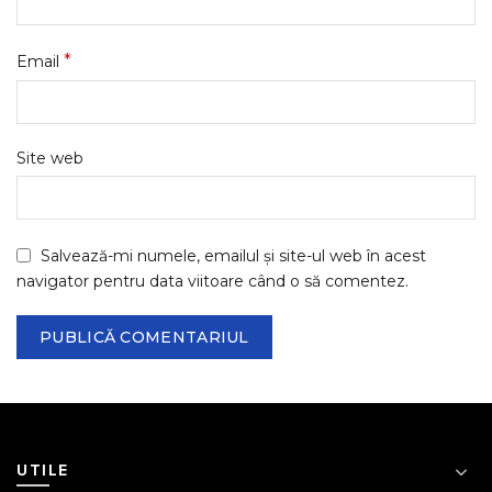
*
Email
Site web
Salvează-mi numele, emailul și site-ul web în acest
navigator pentru data viitoare când o să comentez.
UTILE