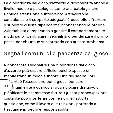
La dipendenza dal gioco d’azzardo è riconosciuta anche a
livello medico e psicologico come una patologia che
richiede attenzione e intervento. Attraverso la
consulenza e il supporto adeguati, è possibile affrontare
e superare questa dipendenza, riconoscendo le proprie
vulnerabilità e imparando a gestire il comportamento in
modo sano. Identificare i segnali di dipendenza è il primo
passo per chiunque stia lottando con questo problema.
Segnali comuni di dipendenza dal gioco
Riconoscere i segnali di una dipendenza dal gioco
d’azzardo può essere difficile, poiché spesso si
manifestano in modo subdolo. Uno dei segnali più
evidenti è l’ossessione per il gioco: pensare
continuamente a quando si potrà giocare di nuovo o
pianificare le scommesse future. Questa preoccupazione
costante può interferire con le normali attività
quotidiane, come il lavoro o le relazioni, portando a
trascurare impegni e responsabilità.