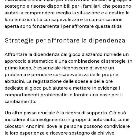
sostegno e risorse disponibili per i familiari, che possono
aiutarli a comprendere meglio la situazione e a gestire le
loro emozioni. La consapevolezza e la comunicazione
aperta sono fondamentali per affrontare questa sfida.
Strategie per affrontare la dipendenza
Affrontare la dipendenza dal gioco d’azzardo richiede un
approccio sistematico e una combinazione di strategie. In
primo luogo, è essenziale riconoscere di avere un
problema e prendere consapevolezza delle proprie
abitudini. La registrazione delle spese e delle ore
dedicate al gioco può aiutare a mettere in evidenza i
comportamenti problematici e fornire una base per il
cambiamento.
Un altro passo cruciale è la ricerca di supporto. Ciò può
includere il coinvolgimento in gruppi di auto-aiuto, come
Giocatori Anonimi, dove le persone possono condividere
le loro esperienze e ricevere sostegno da chi vive