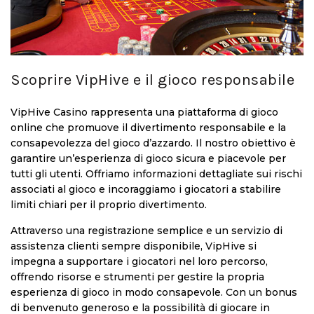
Scoprire VipHive e il gioco responsabile
VipHive Casino rappresenta una piattaforma di gioco
online che promuove il divertimento responsabile e la
consapevolezza del gioco d’azzardo. Il nostro obiettivo è
garantire un’esperienza di gioco sicura e piacevole per
tutti gli utenti. Offriamo informazioni dettagliate sui rischi
associati al gioco e incoraggiamo i giocatori a stabilire
limiti chiari per il proprio divertimento.
Attraverso una registrazione semplice e un servizio di
assistenza clienti sempre disponibile, VipHive si
impegna a supportare i giocatori nel loro percorso,
offrendo risorse e strumenti per gestire la propria
esperienza di gioco in modo consapevole. Con un bonus
di benvenuto generoso e la possibilità di giocare in