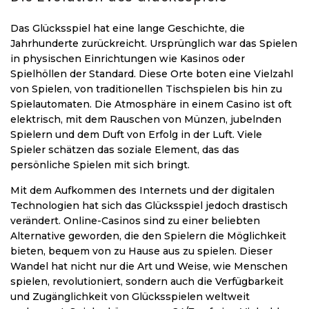
Das Glücksspiel hat eine lange Geschichte, die
Jahrhunderte zurückreicht. Ursprünglich war das Spielen
in physischen Einrichtungen wie Kasinos oder
Spielhöllen der Standard. Diese Orte boten eine Vielzahl
von Spielen, von traditionellen Tischspielen bis hin zu
Spielautomaten. Die Atmosphäre in einem Casino ist oft
elektrisch, mit dem Rauschen von Münzen, jubelnden
Spielern und dem Duft von Erfolg in der Luft. Viele
Spieler schätzen das soziale Element, das das
persönliche Spielen mit sich bringt.
Mit dem Aufkommen des Internets und der digitalen
Technologien hat sich das Glücksspiel jedoch drastisch
verändert. Online-Casinos sind zu einer beliebten
Alternative geworden, die den Spielern die Möglichkeit
bieten, bequem von zu Hause aus zu spielen. Dieser
Wandel hat nicht nur die Art und Weise, wie Menschen
spielen, revolutioniert, sondern auch die Verfügbarkeit
und Zugänglichkeit von Glücksspielen weltweit