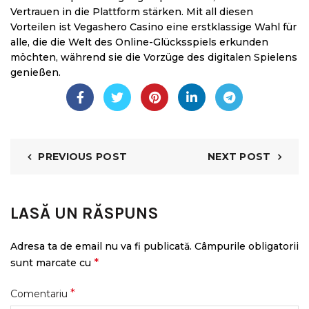
Vertrauen in die Plattform stärken. Mit all diesen
Vorteilen ist Vegashero Casino eine erstklassige Wahl für
alle, die die Welt des Online-Glücksspiels erkunden
möchten, während sie die Vorzüge des digitalen Spielens
genießen.
PREVIOUS POST
NEXT POST
LASĂ UN RĂSPUNS
Adresa ta de email nu va fi publicată.
Câmpurile obligatorii
*
sunt marcate cu
*
Comentariu