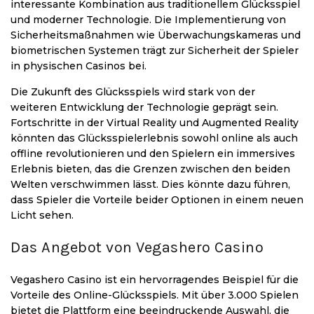
interessante Kombination aus traditionellem Glücksspiel
und moderner Technologie. Die Implementierung von
Sicherheitsmaßnahmen wie Überwachungskameras und
biometrischen Systemen trägt zur Sicherheit der Spieler
in physischen Casinos bei.
Die Zukunft des Glücksspiels wird stark von der
weiteren Entwicklung der Technologie geprägt sein.
Fortschritte in der Virtual Reality und Augmented Reality
könnten das Glücksspielerlebnis sowohl online als auch
offline revolutionieren und den Spielern ein immersives
Erlebnis bieten, das die Grenzen zwischen den beiden
Welten verschwimmen lässt. Dies könnte dazu führen,
dass Spieler die Vorteile beider Optionen in einem neuen
Licht sehen.
Das Angebot von Vegashero Casino
Vegashero Casino ist ein hervorragendes Beispiel für die
Vorteile des Online-Glücksspiels. Mit über 3.000 Spielen
bietet die Plattform eine beeindruckende Auswahl, die