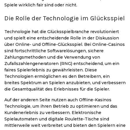
Spiele wirklich fair sind oder nicht.
Die Rolle der Technologie im Glücksspiel
Technologie hat die Glücksspielbranche revolutioniert
und spielt eine entscheidende Rolle in der Diskussion
über Online- und Offline-Glücksspiel. Bei Online-Casinos
sind fortschrittliche Softwarelösungen, sichere
Zahlungsmethoden und die Verwendung von
Zufallszahlengeneratoren (RNG) entscheidend, um ein
faires Spielerlebnis zu gewährleisten. Diese
Technologien ermöglichen es den Betreibern, ein
breites Spektrum an Spielen anzubieten, und verbessern
die Gesamtqualität des Erlebnisses für die Spieler.
Auf der anderen Seite nutzen auch Offline-Kasinos
Technologie, um ihren Betrieb zu optimieren und das
Kundenerlebnis zu verbessern. Elektronische
Spielautomaten und digitale Roulette-Tische sind
mittlerweile weit verbreitet und bieten den Spielern eine