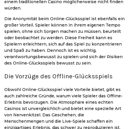
einem traditionellen Casino möglicherweise nicht finden
würden.
Die Anonymität beim Online-Glücksspiel ist ebenfalls ein
großer Vorteil. Spieler können in ihrem eigenen Tempo
spielen, ohne sich Sorgen machen zu müssen, beurteilt
oder beobachtet zu werden. Diese Freiheit kann es
Spielern erleichtern, sich auf das Spiel zu konzentrieren
und Spaß zu haben. Dennoch ist es wichtig,
verantwortungsbewusst zu spielen und sich der Risiken
des Online-Glücksspiels bewusst zu sein.
Die Vorzüge des Offline-Glücksspiels
Obwohl Online-Glücksspiel viele Vorteile bietet, gibt es
auch zahlreiche Gründe, warum viele Spieler das Offline-
Erlebnis bevorzugen. Die Atmosphäre eines echten
Casinos ist unvergleichlich und bietet eine spezielle Art
von Nervenkitzel. Das Geschehen, die
Menschenmengen und die Live-Spiele schaffen ein
einzigartiges Erlebnis, das schwer zu reproduzieren ist.