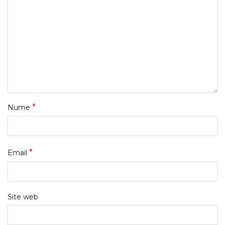
*
Nume
*
Email
Site web