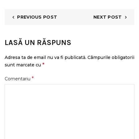
PREVIOUS POST
NEXT POST
LASĂ UN RĂSPUNS
Adresa ta de email nu va fi publicată.
Câmpurile obligatorii
*
sunt marcate cu
*
Comentariu