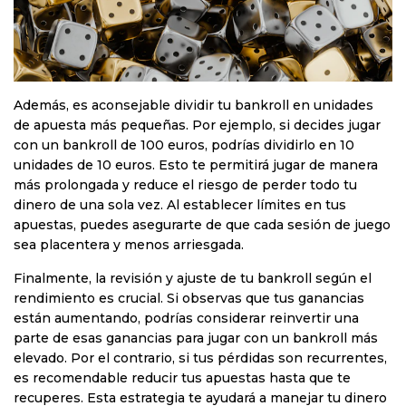
Además, es aconsejable dividir tu bankroll en unidades
de apuesta más pequeñas. Por ejemplo, si decides jugar
con un bankroll de 100 euros, podrías dividirlo en 10
unidades de 10 euros. Esto te permitirá jugar de manera
más prolongada y reduce el riesgo de perder todo tu
dinero de una sola vez. Al establecer límites en tus
apuestas, puedes asegurarte de que cada sesión de juego
sea placentera y menos arriesgada.
Finalmente, la revisión y ajuste de tu bankroll según el
rendimiento es crucial. Si observas que tus ganancias
están aumentando, podrías considerar reinvertir una
parte de esas ganancias para jugar con un bankroll más
elevado. Por el contrario, si tus pérdidas son recurrentes,
es recomendable reducir tus apuestas hasta que te
recuperes. Esta estrategia te ayudará a manejar tu dinero