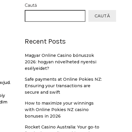
Caută
CAUTĂ
i
Recent Posts
Magyar Online Casino bónuszok
2026: hogyan növelheted nyerési
esélyeidet?
Safe payments at Online Pokies NZ:
avjud.
Ensuring your transactions are
secure and swift
oiy
adim
How to maximize your winnings
with Online Pokies NZ casino
bonuses in 2026
Rocket Casino Australia: Your go-to