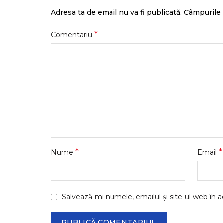
Adresa ta de email nu va fi publicată.
Câmpurile 
*
Comentariu
*
*
Nume
Email
Salvează-mi numele, emailul și site-ul web în 