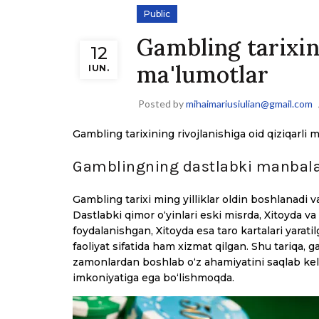
Public
Gambling tarixini
12
ma'lumotlar
IUN.
Posted by
mihaimariusiulian@gmail.com
Gambling tarixining rivojlanishiga oid qiziqarli 
Gamblingning dastlabki manbala
Gambling tarixi ming yilliklar oldin boshlanadi va
Dastlabki qimor o‘yinlari eski misrda, Xitoyda v
foydalanishgan, Xitoyda esa taro kartalari yaratil
faoliyat sifatida ham xizmat qilgan. Shu tariqa,
zamonlardan boshlab o‘z ahamiyatini saqlab kela
imkoniyatiga ega bo‘lishmoqda.