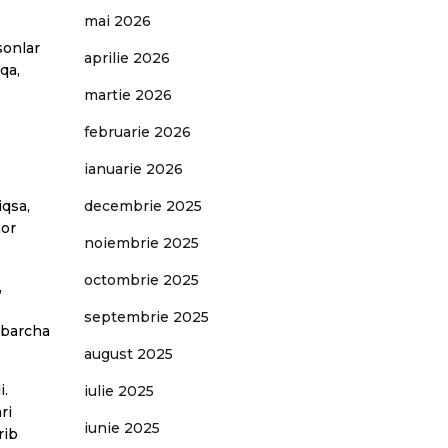
mai 2026
sonlar
aprilie 2026
qa,
martie 2026
februarie 2026
ianuarie 2026
iqsa,
decembrie 2025
mor
noiembrie 2025
octombrie 2025
,
septembrie 2025
i barcha
august 2025
i.
iulie 2025
ri
iunie 2025
rib