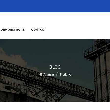
 DEMONSTRAȚIE
CONTACT
BLOG
Acasa
Public