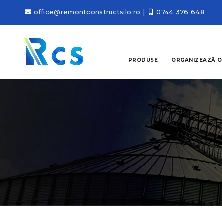
office@remontconstructsilo.ro
|
0744 376 648
PRODUSE
ORGANIZEAZĂ O