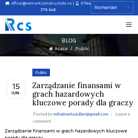
office@remontconstructsilo.ro
|
0744
376 648
BLOG
Ă
Acasa
Public
Public
Zarządzanie finansami w
15
grach hazardowych
IUN.
kluczowe porady dla graczy
Posted by
mihaimariusiulian@gmail.com
Leave a
comment
Zarządzanie finansami w grach hazardowych kluczowe
porady dla graczy