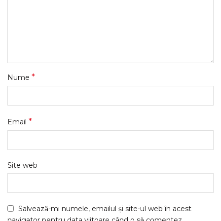
*
Nume
*
Email
Site web
Salvează-mi numele, emailul și site-ul web în acest
navigator pentru data viitoare când o să comentez.