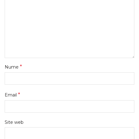
*
Nume
*
Email
Site web