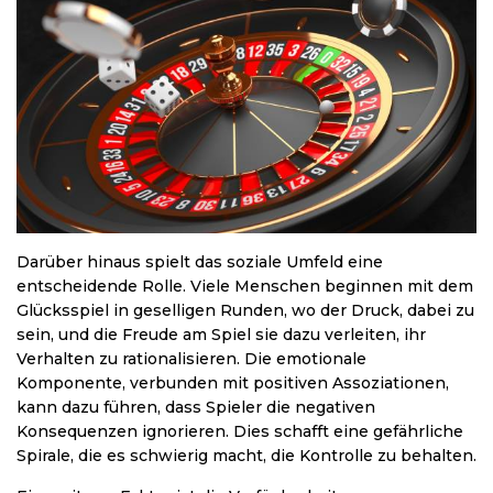
Darüber hinaus spielt das soziale Umfeld eine
entscheidende Rolle. Viele Menschen beginnen mit dem
Glücksspiel in geselligen Runden, wo der Druck, dabei zu
sein, und die Freude am Spiel sie dazu verleiten, ihr
Verhalten zu rationalisieren. Die emotionale
Komponente, verbunden mit positiven Assoziationen,
kann dazu führen, dass Spieler die negativen
Konsequenzen ignorieren. Dies schafft eine gefährliche
Spirale, die es schwierig macht, die Kontrolle zu behalten.