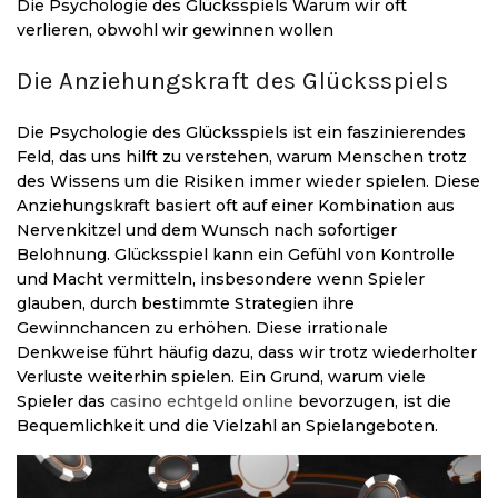
Die Psychologie des Glücksspiels Warum wir oft
verlieren, obwohl wir gewinnen wollen
Die Anziehungskraft des Glücksspiels
Die Psychologie des Glücksspiels ist ein faszinierendes
Feld, das uns hilft zu verstehen, warum Menschen trotz
des Wissens um die Risiken immer wieder spielen. Diese
Anziehungskraft basiert oft auf einer Kombination aus
Nervenkitzel und dem Wunsch nach sofortiger
Belohnung. Glücksspiel kann ein Gefühl von Kontrolle
und Macht vermitteln, insbesondere wenn Spieler
glauben, durch bestimmte Strategien ihre
Gewinnchancen zu erhöhen. Diese irrationale
Denkweise führt häufig dazu, dass wir trotz wiederholter
Verluste weiterhin spielen. Ein Grund, warum viele
Spieler das
casino echtgeld online
bevorzugen, ist die
Bequemlichkeit und die Vielzahl an Spielangeboten.