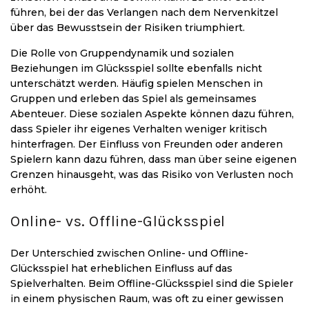
führen, bei der das Verlangen nach dem Nervenkitzel
über das Bewusstsein der Risiken triumphiert.
Die Rolle von Gruppendynamik und sozialen
Beziehungen im Glücksspiel sollte ebenfalls nicht
unterschätzt werden. Häufig spielen Menschen in
Gruppen und erleben das Spiel als gemeinsames
Abenteuer. Diese sozialen Aspekte können dazu führen,
dass Spieler ihr eigenes Verhalten weniger kritisch
hinterfragen. Der Einfluss von Freunden oder anderen
Spielern kann dazu führen, dass man über seine eigenen
Grenzen hinausgeht, was das Risiko von Verlusten noch
erhöht.
Online- vs. Offline-Glücksspiel
Der Unterschied zwischen Online- und Offline-
Glücksspiel hat erheblichen Einfluss auf das
Spielverhalten. Beim Offline-Glücksspiel sind die Spieler
in einem physischen Raum, was oft zu einer gewissen