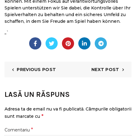
können. Mit einem Fokus auf verantwortungsvolles
Spielen unterstützen wir Sie dabei, die Kontrolle über Ihr
Spielverhalten zu behalten und ein sicheres Umfeld zu
schaffen, in dem Sie Freude am Spiel haben können.
„`
PREVIOUS POST
NEXT POST
LASĂ UN RĂSPUNS
Adresa ta de email nu va fi publicată.
Câmpurile obligatorii
*
sunt marcate cu
*
Comentariu