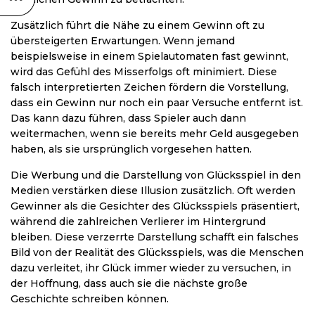
Zusätzlich führt die Nähe zu einem Gewinn oft zu
übersteigerten Erwartungen. Wenn jemand
beispielsweise in einem Spielautomaten fast gewinnt,
wird das Gefühl des Misserfolgs oft minimiert. Diese
falsch interpretierten Zeichen fördern die Vorstellung,
dass ein Gewinn nur noch ein paar Versuche entfernt ist.
Das kann dazu führen, dass Spieler auch dann
weitermachen, wenn sie bereits mehr Geld ausgegeben
haben, als sie ursprünglich vorgesehen hatten.
Die Werbung und die Darstellung von Glücksspiel in den
Medien verstärken diese Illusion zusätzlich. Oft werden
Gewinner als die Gesichter des Glücksspiels präsentiert,
während die zahlreichen Verlierer im Hintergrund
bleiben. Diese verzerrte Darstellung schafft ein falsches
Bild von der Realität des Glücksspiels, was die Menschen
dazu verleitet, ihr Glück immer wieder zu versuchen, in
der Hoffnung, dass auch sie die nächste große
Geschichte schreiben können.