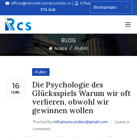
office@remontconstructsilo.ro
|
0744
376 648
BLOG
Ă
Acasa
Public
Public
Die Psychologie des
16
Glücksspiels Warum wir oft
IUN.
verlieren, obwohl wir
gewinnen wollen
Posted by
mihaimariusiulian@gmail.com
Leave a
comment