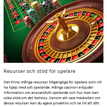
Resurser och stöd för spelare
Det finns många resurser tillgängliga för spelare som vill
ha hjälp med sitt spelande. Många casinon erbjuder
information om ansvarsfullt spelande och hur man kan
söka stöd om det behövs. Genom att vara medveten om
dessa resurser kan du agera proaktivt och se till att ditt