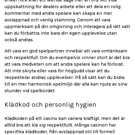
enkel nick eller ett leende säga mer än ord. Att visa
uppskattning för dealers arbete eller att dela en rolig
kommentar med andra spelare kan skapa en mer
avslappnad och vänlig stämning. Genom att vara
uppmärksam på din omgivning och interagera på rätt sätt
kan du förbättra inte bara din egen upplevelse utan
också andras.
Att vara en god spelpartner innebär att vara omtänksam
och respektfull. Om du exempelvis vinner stort är det bra
att vara medveten om att andra spelare kan ha förlorat.
Att inte skryta eller vara för högljudd visar att du
respekterar andras upplevelser. På så sätt kan du bidra
till en mer harmonisk spelmiljö där alla kan njuta av sina
stunder vid spelbordet.
Klädkod och personlig hygien
Klädkoden på ett casino kan variera kraftigt, men det är
alltid bra att klä sig respektfullt. Många casinon har
specifika klädkoder, från avslappnad stil till formell