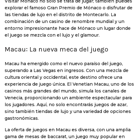
Visitar Mónaco no solo se trata de jugar; también puedes
explorar el famoso Gran Premio de Mónaco o disfrutar de
las tiendas de lujo en el distrito de Montecarlo. La
combinación de un casino de renombre mundial y un
entorno impresionante hace de Mónaco un lugar donde
el juego se mezcla con el lujo y el glamour.
Macau: La nueva meca del juego
Macau ha emergido como el nuevo paraíso del juego,
superando a Las Vegas en ingresos. Con una mezcla de
cultura oriental y occidental, este destino ofrece una
experiencia de juego única. El Venetian Macau, uno de los
casinos más grandes del mundo, simula los canales de
Venecia, proporcionando un ambiente espectacular para
los jugadores. Aquí, no solo encontrarás juegos de azar,
sino también tiendas de lujo y una variedad de opciones
gastronómicas.
La oferta de juegos en Macau es diversa, con una amplia
gama de mesas de baccarat, un juego muy popular en