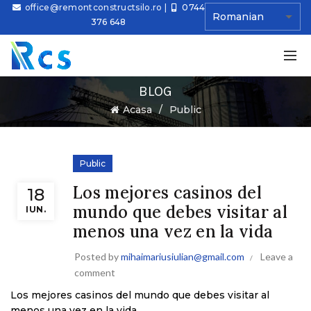
office@remontconstructsilo.ro
|
0744
376 648
BLOG
Ă
Acasa
Public
Public
Los mejores casinos del
18
mundo que debes visitar al
IUN.
menos una vez en la vida
Posted by
mihaimariusiulian@gmail.com
Leave a
comment
Los mejores casinos del mundo que debes visitar al
menos una vez en la vida