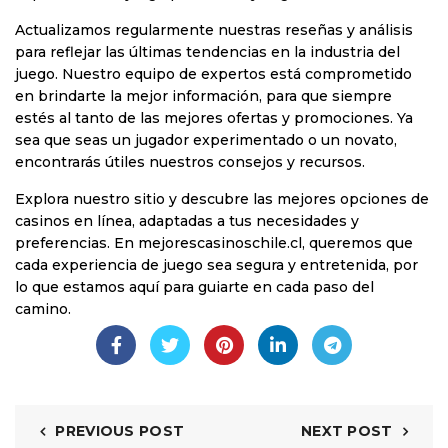
Actualizamos regularmente nuestras reseñas y análisis
para reflejar las últimas tendencias en la industria del
juego. Nuestro equipo de expertos está comprometido
en brindarte la mejor información, para que siempre
estés al tanto de las mejores ofertas y promociones. Ya
sea que seas un jugador experimentado o un novato,
encontrarás útiles nuestros consejos y recursos.
Explora nuestro sitio y descubre las mejores opciones de
casinos en línea, adaptadas a tus necesidades y
preferencias. En mejorescasinoschile.cl, queremos que
cada experiencia de juego sea segura y entretenida, por
lo que estamos aquí para guiarte en cada paso del
camino.
PREVIOUS POST
NEXT POST