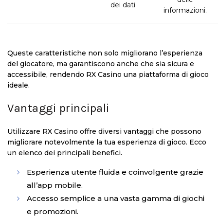
dei dati
informazioni.
Queste caratteristiche non solo migliorano l’esperienza
del giocatore, ma garantiscono anche che sia sicura e
accessibile, rendendo RX Casino una piattaforma di gioco
ideale.
Vantaggi principali
Utilizzare RX Casino offre diversi vantaggi che possono
migliorare notevolmente la tua esperienza di gioco. Ecco
un elenco dei principali benefici.
Esperienza utente fluida e coinvolgente grazie
all’app mobile.
Accesso semplice a una vasta gamma di giochi
e promozioni.