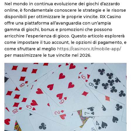
Nel mondo in continua evoluzione dei giochi d’azzardo
online, è fondamentale conoscere le strategie e le risorse
disponibili per ottimizzare le proprie vincite. RX Casino
offre una piattaforma all’avanguardia con un’ampia
gamma di giochi, bonus e promozioni che possono
arricchire l’esperienza di gioco. Questo articolo esplorerà
come impostare il tuo account, le opzioni di pagamento, e
come sfruttare al meglio
https://casinorx.it/mobile-app/
per massimizzare le tue vincite nel 2026.