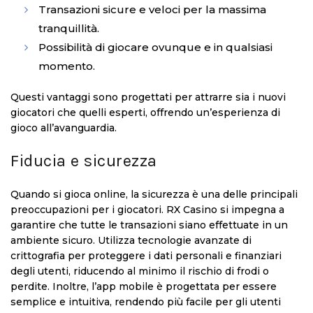
Transazioni sicure e veloci per la massima
tranquillità.
Possibilità di giocare ovunque e in qualsiasi
momento.
Questi vantaggi sono progettati per attrarre sia i nuovi
giocatori che quelli esperti, offrendo un’esperienza di
gioco all’avanguardia.
Fiducia e sicurezza
Quando si gioca online, la sicurezza è una delle principali
preoccupazioni per i giocatori. RX Casino si impegna a
garantire che tutte le transazioni siano effettuate in un
ambiente sicuro. Utilizza tecnologie avanzate di
crittografia per proteggere i dati personali e finanziari
degli utenti, riducendo al minimo il rischio di frodi o
perdite. Inoltre, l’app mobile è progettata per essere
semplice e intuitiva, rendendo più facile per gli utenti