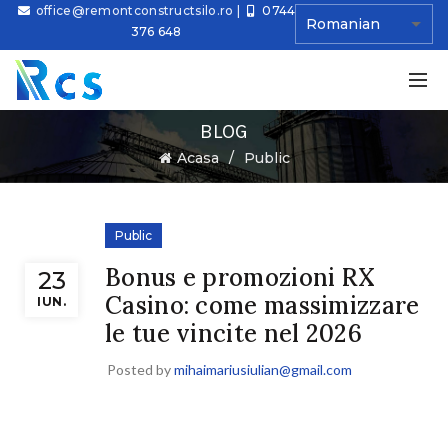
office@remontconstructsilo.ro
|
0744
376 648
BLOG
Ă
Acasa
Public
Public
Bonus e promozioni RX
23
Casino: come massimizzare
IUN.
le tue vincite nel 2026
Posted by
mihaimariusiulian@gmail.com