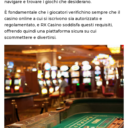
navigare e trovare i giochi che desiderano.
È fondamentale che i giocatori verifichino sempre che il
casino online a cui si iscrivono sia autorizzato e
regolamentato, e RX Casino soddisfa questi requisiti,
offrendo quindi una piattaforma sicura su cui
scommettere e divertirsi.