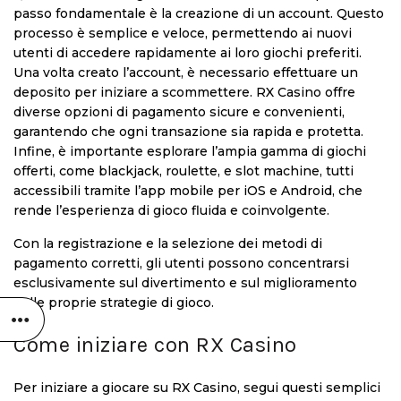
passo fondamentale è la creazione di un account. Questo
processo è semplice e veloce, permettendo ai nuovi
utenti di accedere rapidamente ai loro giochi preferiti.
Una volta creato l’account, è necessario effettuare un
deposito per iniziare a scommettere. RX Casino offre
diverse opzioni di pagamento sicure e convenienti,
garantendo che ogni transazione sia rapida e protetta.
Infine, è importante esplorare l’ampia gamma di giochi
offerti, come blackjack, roulette, e slot machine, tutti
accessibili tramite l’app mobile per iOS e Android, che
rende l’esperienza di gioco fluida e coinvolgente.
Con la registrazione e la selezione dei metodi di
pagamento corretti, gli utenti possono concentrarsi
esclusivamente sul divertimento e sul miglioramento
delle proprie strategie di gioco.
Come iniziare con RX Casino
Per iniziare a giocare su RX Casino, segui questi semplici