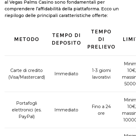
al Vegas Palms Casino sono fondamentali per
comprendere l’affidabilità della piattaforma. Ecco un
riepilogo delle principali caratteristiche offerte:
TEMPO
TEMPO DI
METODO
DI
LIMI
DEPOSITO
PRELIEVO
Mini
Carte di credito
1-3 giorni
10€
Immediato
(Visa/Mastercard)
lavorativi
massi
500
Mini
Portafogli
Fino a 24
10€
elettronici (es.
Immediato
ore
massi
PayPal)
1000
Mini