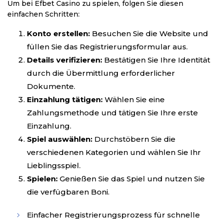
Um bei Efbet Casino zu spielen, folgen Sie diesen
einfachen Schritten:
Konto erstellen:
Besuchen Sie die Website und
füllen Sie das Registrierungsformular aus.
Details verifizieren:
Bestätigen Sie Ihre Identität
durch die Übermittlung erforderlicher
Dokumente.
Einzahlung tätigen:
Wählen Sie eine
Zahlungsmethode und tätigen Sie Ihre erste
Einzahlung.
Spiel auswählen:
Durchstöbern Sie die
verschiedenen Kategorien und wählen Sie Ihr
Lieblingsspiel.
Spielen:
Genießen Sie das Spiel und nutzen Sie
die verfügbaren Boni.
Einfacher Registrierungsprozess für schnelle