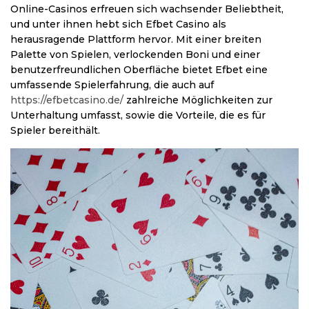
Online-Casinos erfreuen sich wachsender Beliebtheit,
und unter ihnen hebt sich Efbet Casino als
herausragende Plattform hervor. Mit einer breiten
Palette von Spielen, verlockenden Boni und einer
benutzerfreundlichen Oberfläche bietet Efbet eine
umfassende Spielerfahrung, die auch auf
https://efbetcasino.de/
zahlreiche Möglichkeiten zur
Unterhaltung umfasst, sowie die Vorteile, die es für
Spieler bereithält.