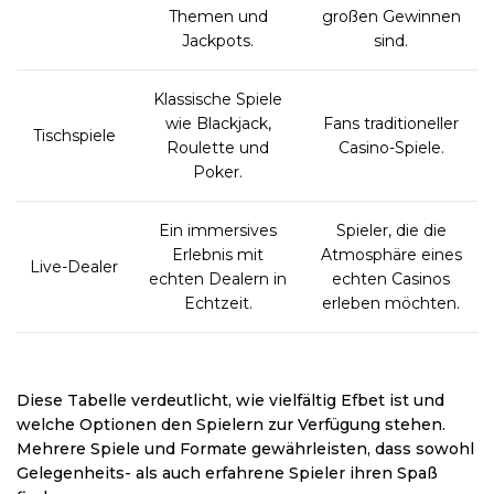
Themen und
großen Gewinnen
Jackpots.
sind.
Klassische Spiele
wie Blackjack,
Fans traditioneller
Tischspiele
Roulette und
Casino-Spiele.
Poker.
Ein immersives
Spieler, die die
Erlebnis mit
Atmosphäre eines
Live-Dealer
echten Dealern in
echten Casinos
Echtzeit.
erleben möchten.
Diese Tabelle verdeutlicht, wie vielfältig Efbet ist und
welche Optionen den Spielern zur Verfügung stehen.
Mehrere Spiele und Formate gewährleisten, dass sowohl
Gelegenheits- als auch erfahrene Spieler ihren Spaß