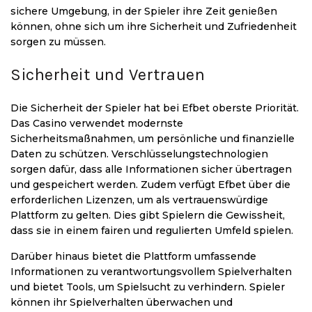
sichere Umgebung, in der Spieler ihre Zeit genießen
können, ohne sich um ihre Sicherheit und Zufriedenheit
sorgen zu müssen.
Sicherheit und Vertrauen
Die Sicherheit der Spieler hat bei Efbet oberste Priorität.
Das Casino verwendet modernste
Sicherheitsmaßnahmen, um persönliche und finanzielle
Daten zu schützen. Verschlüsselungstechnologien
sorgen dafür, dass alle Informationen sicher übertragen
und gespeichert werden. Zudem verfügt Efbet über die
erforderlichen Lizenzen, um als vertrauenswürdige
Plattform zu gelten. Dies gibt Spielern die Gewissheit,
dass sie in einem fairen und regulierten Umfeld spielen.
Darüber hinaus bietet die Plattform umfassende
Informationen zu verantwortungsvollem Spielverhalten
und bietet Tools, um Spielsucht zu verhindern. Spieler
können ihr Spielverhalten überwachen und