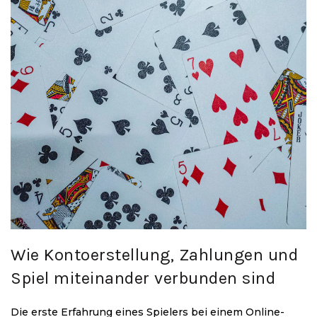
Wie Kontoerstellung, Zahlungen und
Spiel miteinander verbunden sind
Die erste Erfahrung eines Spielers bei einem Online-