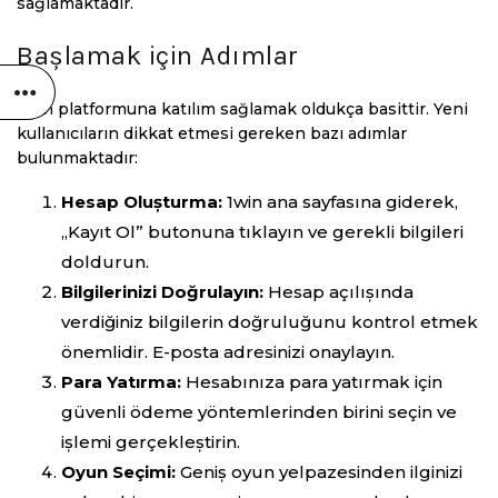
sağlamaktadır.
Başlamak için Adımlar
1win platformuna katılım sağlamak oldukça basittir. Yeni
kullanıcıların dikkat etmesi gereken bazı adımlar
bulunmaktadır:
Hesap Oluşturma:
1win ana sayfasına giderek,
„Kayıt Ol” butonuna tıklayın ve gerekli bilgileri
doldurun.
Bilgilerinizi Doğrulayın:
Hesap açılışında
verdiğiniz bilgilerin doğruluğunu kontrol etmek
önemlidir. E-posta adresinizi onaylayın.
Para Yatırma:
Hesabınıza para yatırmak için
güvenli ödeme yöntemlerinden birini seçin ve
işlemi gerçekleştirin.
Oyun Seçimi:
Geniş oyun yelpazesinden ilginizi