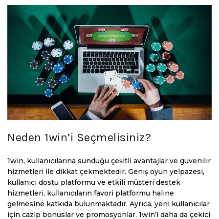
Neden 1win’i Seçmelisiniz?
1win, kullanıcılarına sunduğu çeşitli avantajlar ve güvenilir
hizmetleri ile dikkat çekmektedir. Geniş oyun yelpazesi,
kullanıcı dostu platformu ve etkili müşteri destek
hizmetleri, kullanıcıların favori platformu haline
gelmesine katkıda bulunmaktadır. Ayrıca, yeni kullanıcılar
için cazip bonuslar ve promosyonlar, 1win’i daha da çekici