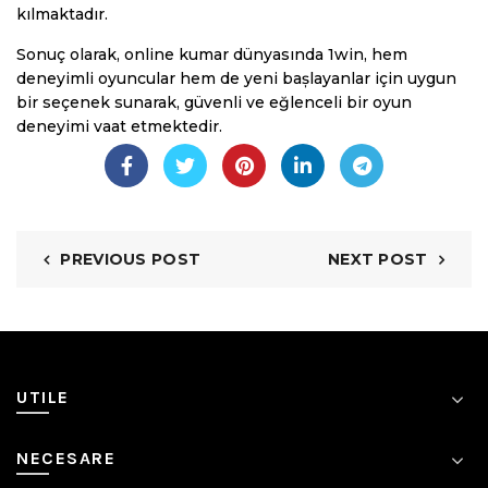
kılmaktadır.
Sonuç olarak, online kumar dünyasında 1win, hem
deneyimli oyuncular hem de yeni başlayanlar için uygun
bir seçenek sunarak, güvenli ve eğlenceli bir oyun
deneyimi vaat etmektedir.
PREVIOUS POST
NEXT POST
UTILE
NECESARE