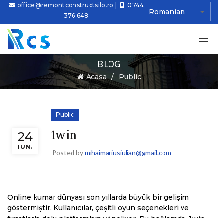
office@remontconstructsilo.ro
|
0744
376 648
BLOG
Ă
Acasa
Public
Public
1win
24
IUN.
Posted by
mihaimariusiulian@gmail.com
Online kumar dünyası son yıllarda büyük bir gelişim
göstermiştir. Kullanıcılar, çeşitli oyun seçenekleri ve