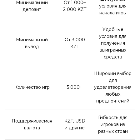
Минимальный
От 1 000–
условия для
депозит
2 000 KZT
начала игры
Удобные
условия для
Минимальный
От 3 000
получения
вывод
KZT
выигранных
средств
Широкий выбор
для
Количество игр
5 000+
удовлетворения
любых
предпочтений
Гибкость для
Поддерживаемая
KZT, USD
игроков из
валюта
и другие
разных стран