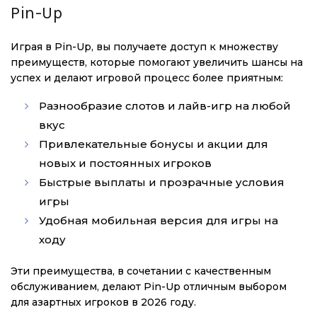
Pin-Up
Играя в Pin-Up, вы получаете доступ к множеству
преимуществ, которые помогают увеличить шансы на
успех и делают игровой процесс более приятным:
Разнообразие слотов и лайв-игр на любой
вкус
Привлекательные бонусы и акции для
новых и постоянных игроков
Быстрые выплаты и прозрачные условия
игры
Удобная мобильная версия для игры на
ходу
Эти преимущества, в сочетании с качественным
обслуживанием, делают Pin-Up отличным выбором
для азартных игроков в 2026 году.