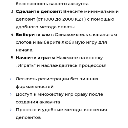
безопасность вашего аккаунта.
Сделайте депозит:
Внесите минимальный
депозит (от 1000 до 2000 KZT) с помощью
удобного метода оплаты.
Выберите слот:
Ознакомьтесь с каталогом
слотов и выберите любимую игру для
начала.
Начните играть:
Нажмите на кнопку
„Играть” и наслаждайтесь процессом!
Легкость регистрации без лишних
формальностей
Доступ к множеству игр сразу после
создания аккаунта
Простые и удобные методы внесения
депозитов