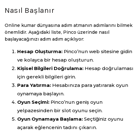
Nasıl Başlanır
Online kumar dünyasına adım atmanın adımlarını bilmek
önemlidir. Aşağıdaki liste, Pinco üzerinde nasıl
başlayacağınızı adım adım açıklıyor:
Hesap Oluşturma:
Pinco’nun web sitesine gidin
ve kolayca bir hesap oluşturun.
Kişisel Bilgileri Doğrulama:
Hesap doğrulaması
için gerekli bilgileri girin.
Para Yatırma:
Hesabınıza para yatırarak oyun
oynamaya başlayın.
Oyun Seçimi:
Pinco’nun geniş oyun
yelpazesinden bir slot oyunu seçin.
Oyun Oynamaya Başlama:
Seçtiğiniz oyunu
açarak eğlencenin tadını çıkarın.