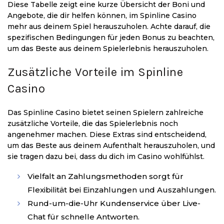
Diese Tabelle zeigt eine kurze Übersicht der Boni und
Angebote, die dir helfen können, im Spinline Casino
mehr aus deinem Spiel herauszuholen. Achte darauf, die
spezifischen Bedingungen für jeden Bonus zu beachten,
um das Beste aus deinem Spielerlebnis herauszuholen.
Zusätzliche Vorteile im Spinline
Casino
Das Spinline Casino bietet seinen Spielern zahlreiche
zusätzliche Vorteile, die das Spielerlebnis noch
angenehmer machen. Diese Extras sind entscheidend,
um das Beste aus deinem Aufenthalt herauszuholen, und
sie tragen dazu bei, dass du dich im Casino wohlfühlst.
Vielfalt an Zahlungsmethoden sorgt für
Flexibilität bei Einzahlungen und Auszahlungen.
Rund-um-die-Uhr Kundenservice über Live-
Chat für schnelle Antworten.