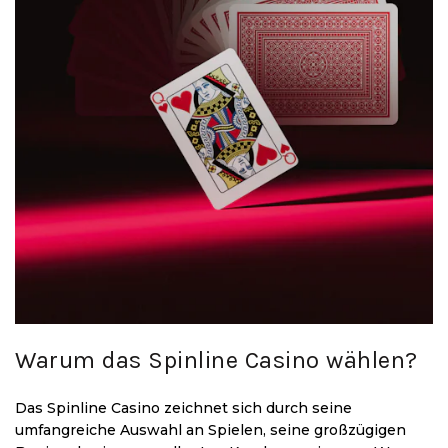
Warum das Spinline Casino wählen?
Das Spinline Casino zeichnet sich durch seine
umfangreiche Auswahl an Spielen, seine großzügigen