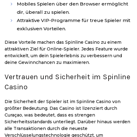
Mobiles Spielen über den Browser ermöglicht
dir, überall zu spielen.
Attraktive VIP-Programme für treue Spieler mit
exklusiven Vorteilen.
Diese Vorteile machen das Spinline Casino zu einem
attraktiven Ziel für Online-Spieler. Jedes Feature wurde
entwickelt, um dein Spielerlebnis zu verbessern und
deine Gewinnchancen zu maximieren.
Vertrauen und Sicherheit im Spinline
Casino
Die Sicherheit der Spieler ist im Spinline Casino von
größter Bedeutung. Das Casino ist lizenziert durch
Curaçao, was bedeutet, dass es strengen
Sicherheitsstandards unterliegt. Darüber hinaus werden
alle Transaktionen durch die neueste
Verschlüsselungstechnologie geschützt, um