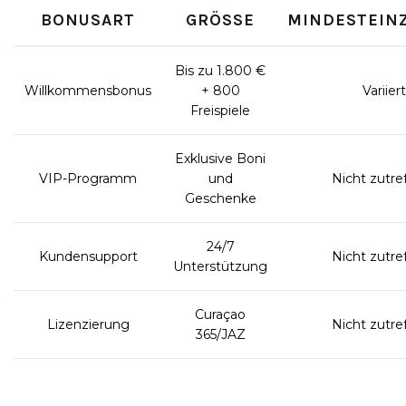
BONUSART
GRÖSSE
MINDESTEIN
Bis zu 1.800 €
Willkommensbonus
+ 800
Variiert
Freispiele
Exklusive Boni
VIP-Programm
und
Nicht zutre
Geschenke
24/7
Kundensupport
Nicht zutre
Unterstützung
Curaçao
Lizenzierung
Nicht zutre
365/JAZ