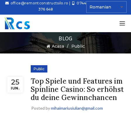
office@remontconstructsilo.ro
|
0744
376 648
BLOG
Ă
Acasa
Public
Public
Top Spiele und Features im
25
Spinline Casino: So erhöhst
IUN.
du deine Gewinnchancen
Posted by
mihaimariusiulian@gmail.com