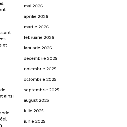
es,
mai 2026
ent
.
aprilie 2026
martie 2026
issent
februarie 2026
ves,
e et
ianuarie 2026
decembrie 2025
noiembrie 2025
octombrie 2025
 de
septembrie 2025
t ainsi
august 2025
iulie 2025
monde
éel,
iunie 2025
n