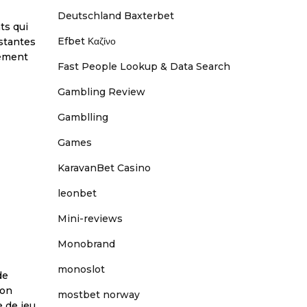
Deutschland Baxterbet
ts qui
Efbet Καζίνο
nstantes
gement
Fast People Lookup & Data Search
Gambling Review
Gamblling
Games
KaravanBet Casino
leonbet
Mini-reviews
Monobrand
monoslot
de
son
mostbet norway
e de jeu