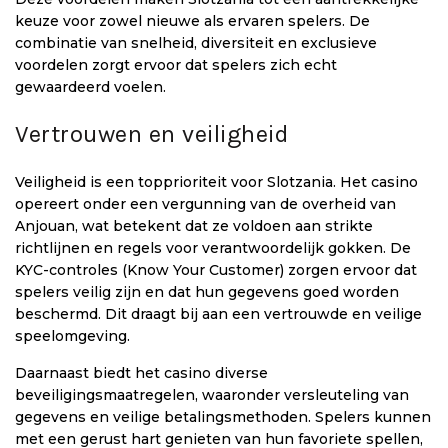
keuze voor zowel nieuwe als ervaren spelers. De
combinatie van snelheid, diversiteit en exclusieve
voordelen zorgt ervoor dat spelers zich echt
gewaardeerd voelen.
Vertrouwen en veiligheid
Veiligheid is een topprioriteit voor Slotzania. Het casino
opereert onder een vergunning van de overheid van
Anjouan, wat betekent dat ze voldoen aan strikte
richtlijnen en regels voor verantwoordelijk gokken. De
KYC-controles (Know Your Customer) zorgen ervoor dat
spelers veilig zijn en dat hun gegevens goed worden
beschermd. Dit draagt bij aan een vertrouwde en veilige
speelomgeving.
Daarnaast biedt het casino diverse
beveiligingsmaatregelen, waaronder versleuteling van
gegevens en veilige betalingsmethoden. Spelers kunnen
met een gerust hart genieten van hun favoriete spellen,