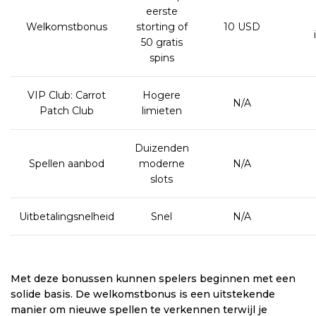
eerste
Welkomstbonus
storting of
10 USD
50 gratis
spins
VIP Club: Carrot
Hogere
N/A
Patch Club
limieten
Duizenden
Spellen aanbod
moderne
N/A
slots
Uitbetalingsnelheid
Snel
N/A
Met deze bonussen kunnen spelers beginnen met een
solide basis. De welkomstbonus is een uitstekende
manier om nieuwe spellen te verkennen terwijl je