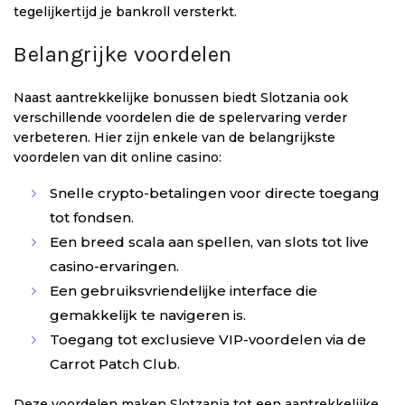
tegelijkertijd je bankroll versterkt.
Belangrijke voordelen
Naast aantrekkelijke bonussen biedt Slotzania ook
verschillende voordelen die de spelervaring verder
verbeteren. Hier zijn enkele van de belangrijkste
voordelen van dit online casino:
Snelle crypto-betalingen voor directe toegang
tot fondsen.
Een breed scala aan spellen, van slots tot live
casino-ervaringen.
Een gebruiksvriendelijke interface die
gemakkelijk te navigeren is.
Toegang tot exclusieve VIP-voordelen via de
Carrot Patch Club.
Deze voordelen maken Slotzania tot een aantrekkelijke