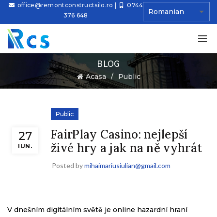
office@remontconstructsilo.ro
|
0744
376 648
BLOG
Ă
Acasa
Public
Public
FairPlay Casino: nejlepší
27
živé hry a jak na ně vyhrát
IUN.
Posted by
mihaimariusiulian@gmail.com
V dnešním digitálním světě je online hazardní hraní