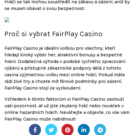
Hráči se tak mohou soustředit na zábavu a sázení, aniž by
se museli obávat o svou bezpečnost.
Proč si vybrat FairPlay Casino
FairPlay Casino je ideální volbou pro všechny, kteří
hledají široký výběr her, atraktivní bonusy a bezpečné
hraní. Dodatečná výhoda v podobě rychlého zpracování
výběrů a přístupné zákaznické podpory dělá z tohoto
casina výjimečnou volbu mezi online hráči. Pokud máte
rádi živé hry a chcete mít férové podmínky pro sázení,
FairPlay Casino stojí za vyzkoušení.
Vzhledem k těmto faktorům si FairPlay Casino zaslouží
vaši pozornost, ať už jste zkušený hráč nebo nováček v
online hazardních hrách. Neváhejte a objevte, co vše vám
FairPlay Casino může nabídnout!