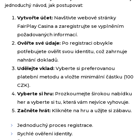
jednoduchý návod, jak postupovat:
Vytvořte účet:
Navštivte webové stránky
FairPlay Casina a zaregistrujte se vyplněním
požadovaných informací.
Ověřte své údaje:
Po registraci obvykle
potřebujete ověřit svou identitu, což zahrnuje
nahrání dokladů.
Udělejte vklad:
Vyberte si preferovanou
platební metodu a vložte minimální částku (100
CZK).
Vyberte si hru:
Prozkoumejte širokou nabídku
her a vyberte si tu, která vám nejvíce vyhovuje.
Začněte hrát:
Klikněte na hru a užijte si zábavu.
Jednoduchý proces registrace.
Rychlé ověření identity.