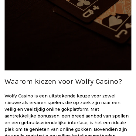
Waarom kiezen voor Wolfy Casino?
Wolfy Casino is een uitstekende keuze voor zowel
nieuwe als ervaren spelers die op zoek zijn naar een
veilig en veelzijdig online gokplatform. Met
aantrekkelijke bonussen, een breed aanbod van spellen
en een gebruiksvriendelijke interface, is het een ideale
plek om te genieten van online gokken. Bovendien zijn
de snelle registratie en veilige betalingsmethoden