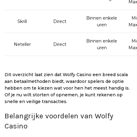
Max
Binnen enkele
Mi
Skrill
Direct
uren
Max
Binnen enkele
Mi
Neteller
Direct
uren
Max
Dit overzicht laat zien dat Wolfy Casino een breed scala
aan betaalmethoden biedt, waardoor spelers de optie
hebben om te kiezen wat voor hen het meest handig is.
Of je nu wilt storten of opnemen, je kunt rekenen op
snelle en veilige transacties.
Belangrijke voordelen van Wolfy
Casino