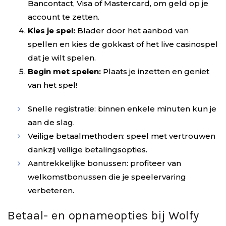
Bancontact, Visa of Mastercard, om geld op je
account te zetten.
Kies je spel:
Blader door het aanbod van
spellen en kies de gokkast of het live casinospel
dat je wilt spelen.
Begin met spelen:
Plaats je inzetten en geniet
van het spel!
Snelle registratie: binnen enkele minuten kun je
aan de slag.
Veilige betaalmethoden: speel met vertrouwen
dankzij veilige betalingsopties.
Aantrekkelijke bonussen: profiteer van
welkomstbonussen die je speelervaring
verbeteren.
Betaal- en opnameopties bij Wolfy