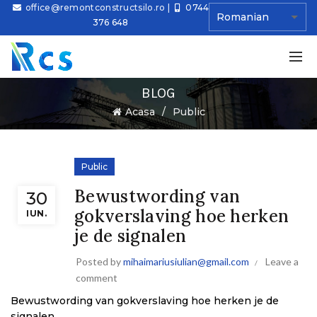
office@remontconstructsilo.ro
|
0744
376 648
BLOG
Ă
Acasa
Public
Public
Bewustwording van
30
gokverslaving hoe herken
IUN.
je de signalen
Posted by
mihaimariusiulian@gmail.com
Leave a
comment
Bewustwording van gokverslaving hoe herken je de
signalen