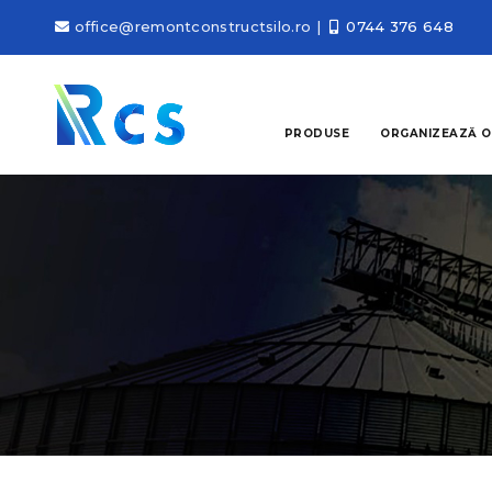
office@remontconstructsilo.ro
|
0744 376 648
PRODUSE
ORGANIZEAZĂ O