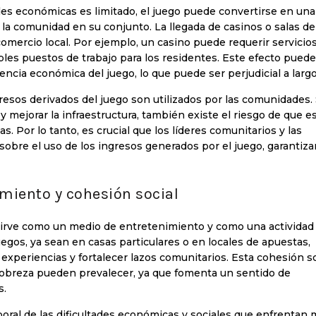
s económicas es limitado, el juego puede convertirse en una
 la comunidad en su conjunto. La llegada de casinos o salas de
mercio local. Por ejemplo, un casino puede requerir servicio
iples puestos de trabajo para los residentes. Este efecto puede
ncia económica del juego, lo que puede ser perjudicial a largo
esos derivados del juego son utilizados por las comunidades. 
y mejorar la infraestructura, también existe el riesgo de que e
. Por lo tanto, es crucial que los líderes comunitarios y las
 sobre el uso de los ingresos generados por el juego, garantiz
miento y cohesión social
rve como un medio de entretenimiento y como una actividad 
egos, ya sean en casas particulares o en locales de apuestas,
 experiencias y fortalecer lazos comunitarios. Esta cohesión so
pobreza pueden prevalecer, ya que fomenta un sentido de
s.
oral de las dificultades económicas y sociales que enfrentan