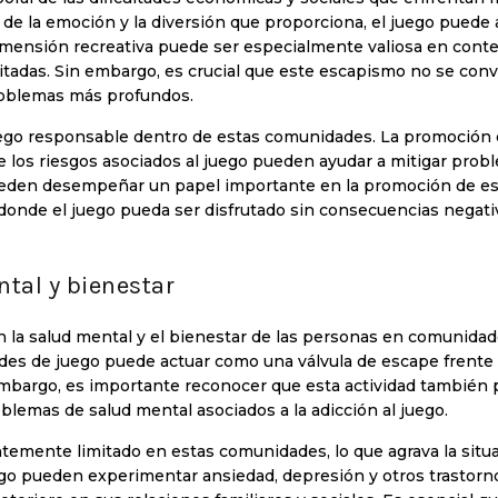
e la emoción y la diversión que proporciona, el juego puede a
dimensión recreativa puede ser especialmente valiosa en cont
tadas. Sin embargo, es crucial que este escapismo no se conv
roblemas más profundos.
juego responsable dentro de estas comunidades. La promoción
e los riesgos asociados al juego pueden ayudar a mitigar prob
pueden desempeñar un papel importante en la promoción de e
donde el juego pueda ser disfrutado sin consecuencias negati
tal y bienestar
en la salud mental y el bienestar de las personas en comunida
ades de juego puede actuar como una válvula de escape frente 
 embargo, es importante reconocer que esta actividad también
oblemas de salud mental asociados a la adicción al juego.
ntemente limitado en estas comunidades, lo que agrava la situa
go pueden experimentar ansiedad, depresión y otros trastorn