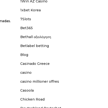
1Win AZ Casino
1xbet Korea
o
7Slots
inadas.
Bet365
Bethall αξιολόγηση
Betlabel betting
Blog
Casinado Greece
casino
casino millioner offres
Casoola
Chicken Road