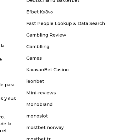
Deutschland Baxterbet
Efbet Καζίνο
Fast People Lookup & Data Search
Gambling Review
la
Gamblling
Games
e
KaravanBet Casino
leonbet
le para
Mini-reviews
s y sus
Monobrand
monoslot
ro,
de la
mostbet norway
 el
mostbet tr