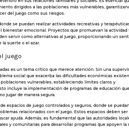
eterioro en sus relaciones familiares y sociales. Es esencial q
nto dirigidos a las poblaciones más vulnerables, garantizan
cer del juego como sus riesgos.
onde se puedan realizar actividades recreativas y terapéutica
el bienestar emocional. Proyectos que promuevan la actividad f
ueden servir como alternativas al juego, proporcionando un sent
la suerte o el azar.
el juego
adas es un tema crítico que merece atención. Sin una supervi
blema social que exacerba las dificultades económicas existen
 poblaciones vulnerables, estableciendo límites claros y
sto incluye la implementación de programas de educación qu
ómo jugar de manera segura.
n de espacios de juego controlados y seguros, donde se pueda
roblemas relacionados con el juego. Estos espacios deben ser
scar ayuda. Además, es fundamental que las autoridades local
es y comunitarias para desarrollar programas que apoyen la 