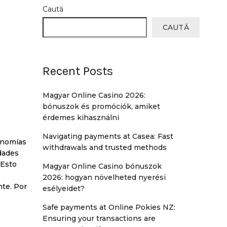
Caută
CAUTĂ
Recent Posts
Magyar Online Casino 2026:
bónuszok és promóciók, amiket
érdemes kihasználni
Navigating payments at Casea: Fast
conomías
withdrawals and trusted methods
dades
 Esto
Magyar Online Casino bónuszok
2026: hogyan növelheted nyerési
nte. Por
esélyeidet?
Safe payments at Online Pokies NZ:
Ensuring your transactions are