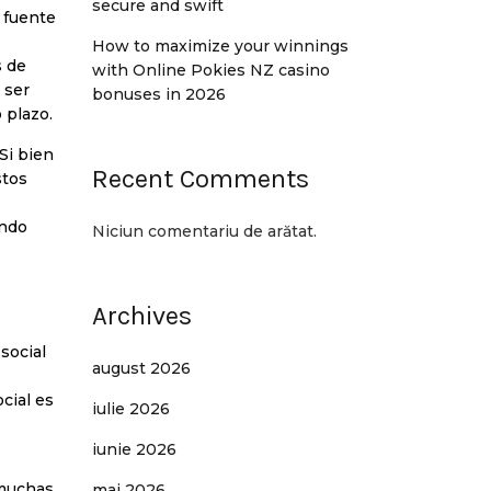
secure and swift
 fuente
How to maximize your winnings
s de
with Online Pokies NZ casino
 ser
bonuses in 2026
 plazo.
Si bien
Recent Comments
stos
ando
Niciun comentariu de arătat.
Archives
social
august 2026
cial es
iulie 2026
iunie 2026
 muchas
mai 2026