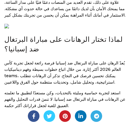
علاوة على ذلك، تقدم العديد من المنصات دعمًا فنيًا على مدار الساعة،
مما يمنحك الأمان بأن لديك دائمًا من يساعدك في حالة حدوث أي مشكلة.
الاستثمار في أمانك أثناء المراهنة يمكن أن يحسن من تجربتك بشكل كبير.
لماذا تختار الرهانات على مباراة البرتغال
ضد إسبانيا؟
يُعدّ الرهان على مباراة البرتغال ضد إسبانيا فرصة رائعة لجعل تجربة كأس
العالم 2026 أكثر إثارة. من خلال اتباع خطوات بسيطة وفهم ديناميكيات
teams، يمكنك تحسين فرصك في النجاح. تذكر أن الرهانات تتطلب
استراتيجية، وتحليل شامل، وتحديثات منتظمة حول الفرق واللاعبين.
استعد لتجربة حماسية ومليئة بالتحديات، وكن مستعدًا لتطبيق ما تعلمته
عن الرهانات في مباراة البرتغال ضد إسبانيا. لا تنسَ قدرات التحليل والفهم
العميق للعبة لجعل قراراتك أكثر حكمة.