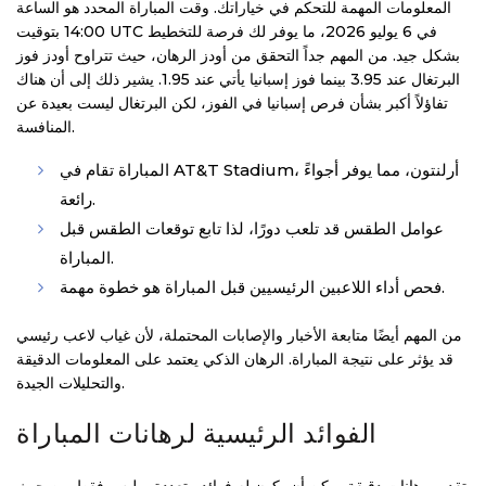
المعلومات المهمة للتحكم في خياراتك. وقت المباراة المحدد هو الساعة
14:00 بتوقيت UTC في 6 يوليو 2026، ما يوفر لك فرصة للتخطيط
بشكل جيد. من المهم جداً التحقق من أودز الرهان، حيث تتراوح أودز فوز
البرتغال عند 3.95 بينما فوز إسبانيا يأتي عند 1.95. يشير ذلك إلى أن هناك
تفاؤلاً أكبر بشأن فرص إسبانيا في الفوز، لكن البرتغال ليست بعيدة عن
المنافسة.
المباراة تقام في AT&T Stadium، أرلنتون، مما يوفر أجواءً
رائعة.
عوامل الطقس قد تلعب دورًا، لذا تابع توقعات الطقس قبل
المباراة.
فحص أداء اللاعبين الرئيسيين قبل المباراة هو خطوة مهمة.
من المهم أيضًا متابعة الأخبار والإصابات المحتملة، لأن غياب لاعب رئيسي
قد يؤثر على نتيجة المباراة. الرهان الذكي يعتمد على المعلومات الدقيقة
والتحليلات الجيدة.
الفوائد الرئيسية لرهانات المباراة
تقديم رهانات دقيقة يمكن أن يكون له فوائد متعددة، وليس فقط من حيث