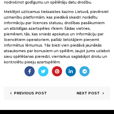
nodrošinot godīgumu un spēlētāju datu drošību.
Meklējot uzticamus tiešsaistes kazino Lietuvā, pievērsiet
uzmanību platformām, kas piedāvā skaidri norādītu
informāciju par licences statusu, drošības pasākumiem
un atbildīgas azartspēles rīkiem. Šādas vietnes,
piemēram, tās, kas sniedz apskatus un informāciju par
licencētiem operatoriem, palīdz lietotājiem pieņemt
informētus lēmumus. Tās bieži vien piedāvā jaunākās
atsauksmes par bonusiem un spēlēm, ļaujot jums uzlabot
savu spēlēšanas pieredzi, vienlaikus saglabājot drošu un
kontrolētu pieeju azartspēlēm.
PREVIOUS POST
NEXT POST