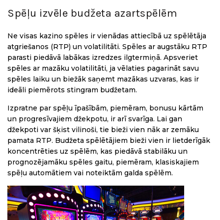
Spēļu izvēle budžeta azartspēlēm
Ne visas kazino spēles ir vienādas attiecībā uz spēlētāja
atgriešanos (RTP) un volatilitāti. Spēles ar augstāku RTP
parasti piedāvā labākas izredzes ilgtermiņā. Apsveriet
spēles ar mazāku volatilitāti, ja vēlaties pagarināt savu
spēles laiku un biežāk saņemt mazākas uzvaras, kas ir
ideāli piemērots stingram budžetam.
Izpratne par spēļu īpašībām, piemēram, bonusu kārtām
un progresīvajiem džekpotu, ir arī svarīga. Lai gan
džekpoti var šķist vilinoši, tie bieži vien nāk ar zemāku
pamata RTP. Budžeta spēlētājiem bieži vien ir lietderīgāk
koncentrēties uz spēlēm, kas piedāvā stabilāku un
prognozējamāku spēles gaitu, piemēram, klasiskajiem
spēļu automātiem vai noteiktām galda spēlēm.