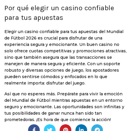
Por qué elegir un casino confiable
para tus apuestas
Elegir un casino confiable para tus apuestas del Mundial
de Fútbol 2026 es crucial para disfrutar de una
experiencia segura y emocionante. Un buen casino no
solo ofrece cuotas competitivas y promociones atractivas,
sino que también asegura que las transacciones se
manejen de manera segura y eficiente. Con un soporte
robusto y diversas opciones de juego, los apostadores
pueden sentirse cómodos y enfocados en lo que
realmente importa: disfrutar del juego.
Así que no esperes más. Prepárate para vivir la emoción
del Mundial de Fútbol mientras apuestas en un entorno
seguro y emocionante. Las oportunidades son infinitas y
tus posibilidades de ganar nunca han sido tan
prometedoras. ¡Es hora de que comience la acción!