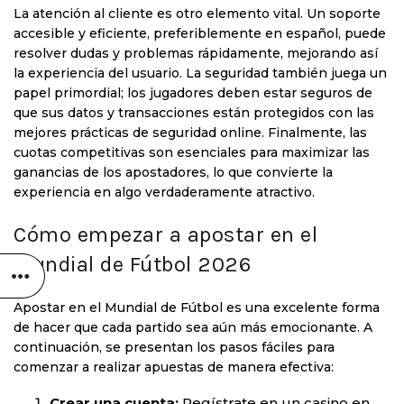
La atención al cliente es otro elemento vital. Un soporte
accesible y eficiente, preferiblemente en español, puede
resolver dudas y problemas rápidamente, mejorando así
la experiencia del usuario. La seguridad también juega un
papel primordial; los jugadores deben estar seguros de
que sus datos y transacciones están protegidos con las
mejores prácticas de seguridad online. Finalmente, las
cuotas competitivas son esenciales para maximizar las
ganancias de los apostadores, lo que convierte la
experiencia en algo verdaderamente atractivo.
Cómo empezar a apostar en el
Mundial de Fútbol 2026
Apostar en el Mundial de Fútbol es una excelente forma
de hacer que cada partido sea aún más emocionante. A
continuación, se presentan los pasos fáciles para
comenzar a realizar apuestas de manera efectiva:
Crear una cuenta:
Regístrate en un casino en