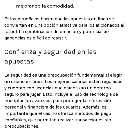
mejorando la comodidad.
Estos beneficios hacen que las apuestas en línea se
conviertan en una opción atractiva para los aficionados al
fútbol. La combinación de emoción y potencial de
ganancias es difícil de resistir.
Confianza y seguridad en las
apuestas
La seguridad es una preocupación fundamental al elegir
un casino en línea. Los mejores casinos están regulados
y cuentan con licencias que garantizan un entorno
seguro para jugar. Esto incluye el uso de tecnología de
encriptación avanzada para proteger la información
personal y financiera de los usuarios. Además, es
importante que el casino ofrezca métodos de pago
confiables, que permitan realizar transacciones sin
preocupaciones.