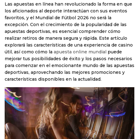
Las apuestas en línea han revolucionado la forma en que
los aficionados al deporte interactúan con sus eventos
favoritos, y el Mundial de Fútbol 2026 no será la
excepción. Con el crecimiento de la popularidad de las
apuestas deportivas, es esencial comprender cómo
realizar retiros de manera segura y rápida. Este artículo
explorará las características de una experiencia de casino
útil, así como cómo la
apuesta online mundial
puede
mejorar tus posibilidades de éxito y los pasos necesarios
para comenzar en el emocionante mundo de las apuestas
deportivas, aprovechando las mejores promociones y
características disponibles en la actualidad.