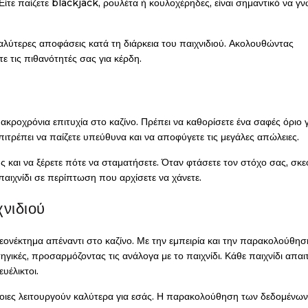
Είτε παίζετε blackjack, ρουλέτα ή κουλοχέρηδες, είναι σημαντικό να γν
λύτερες αποφάσεις κατά τη διάρκεια του παιχνιδιού. Ακολουθώντας
ε τις πιθανότητές σας για κέρδη.
μακροχρόνια επιτυχία στο καζίνο. Πρέπει να καθορίσετε ένα σαφές όριο γ
πιτρέπει να παίζετε υπεύθυνα και να αποφύγετε τις μεγάλες απώλειες.
ς και να ξέρετε πότε να σταματήσετε. Όταν φτάσετε τον στόχο σας, σκεφ
 παιχνίδι σε περίπτωση που αρχίσετε να χάνετε.
νιδιού
ονέκτημα απέναντι στο καζίνο. Με την εμπειρία και την παρακολούθησ
ηγικές, προσαρμόζοντας τις ανάλογα με το παιχνίδι. Κάθε παιχνίδι απαιτ
ευέλικτοι.
ε ποιες λειτουργούν καλύτερα για εσάς. Η παρακολούθηση των δεδομένων