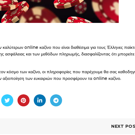
 καλύτερων online καζίνο που είναι διαθέσιμα για τους Έλληνες παίκτε
της ασφάλειας και των μεθόδων πληρωμής, διασφαλίζοντας ότι μπορείτε
 στον κόσμο των καζίνο, οι πληροφορίες που παρέχουμε θα σας καθοδη
ην αξιοποίηση των ευκαιριών που προσφέρουν τα online καζίνο.
NEXT PO