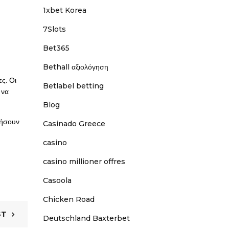
1xbet Korea
7Slots
Bet365
Bethall αξιολόγηση
ς. Οι
Betlabel betting
 να
Blog
γήσουν
Casinado Greece
casino
casino millioner offres
Casoola
Chicken Road
ST
Deutschland Baxterbet