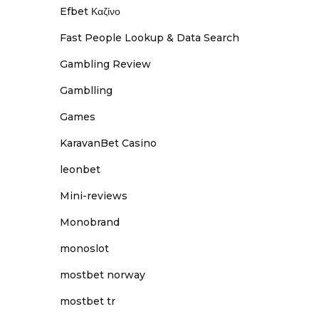
Efbet Καζίνο
Fast People Lookup & Data Search
Gambling Review
Gamblling
Games
KaravanBet Casino
leonbet
Mini-reviews
Monobrand
monoslot
mostbet norway
mostbet tr