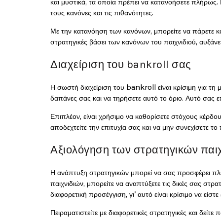
και μυστικά, τα οποία πρέπει να κατανοήσετε πλήρως. 
τους κανόνες και τις πιθανότητες.
Με την κατανόηση των κανόνων, μπορείτε να πάρετε κα
στρατηγικές βάσει των κανόνων του παιχνιδιού, αυξάνετ
Διαχείριση του bankroll σας
Η σωστή διαχείριση του bankroll είναι κρίσιμη για τη 
δαπάνες σας και να τηρήσετε αυτό το όριο. Αυτό σας ε
Επιπλέον, είναι χρήσιμο να καθορίσετε στόχους κέρδου
αποδεχτείτε την επιτυχία σας και να μην συνεχίσετε το
Αξιολόγηση των στρατηγικών παιχ
Η ανάπτυξη στρατηγικών μπορεί να σας προσφέρει πλε
παιχνιδιών, μπορείτε να αναπτύξετε τις δικές σας στρατ
διαφορετική προσέγγιση, γι’ αυτό είναι κρίσιμο να είστε 
Πειραματιστείτε με διαφορετικές στρατηγικές και δείτ