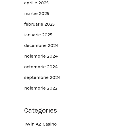
aprilie 2025
martie 2025
februarie 2025
ianuarie 2025
decembrie 2024
noiembrie 2024
octombrie 2024
septembrie 2024
noiembrie 2022
Categories
1Win AZ Casino