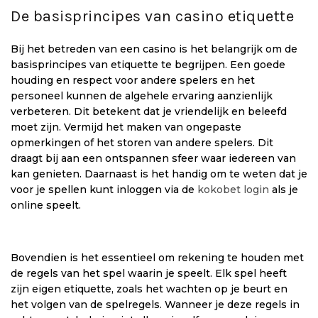
De basisprincipes van casino etiquette
Bij het betreden van een casino is het belangrijk om de
basisprincipes van etiquette te begrijpen. Een goede
houding en respect voor andere spelers en het
personeel kunnen de algehele ervaring aanzienlijk
verbeteren. Dit betekent dat je vriendelijk en beleefd
moet zijn. Vermijd het maken van ongepaste
opmerkingen of het storen van andere spelers. Dit
draagt bij aan een ontspannen sfeer waar iedereen van
kan genieten. Daarnaast is het handig om te weten dat je
voor je spellen kunt inloggen via de
kokobet login
als je
online speelt.
Bovendien is het essentieel om rekening te houden met
de regels van het spel waarin je speelt. Elk spel heeft
zijn eigen etiquette, zoals het wachten op je beurt en
het volgen van de spelregels. Wanneer je deze regels in