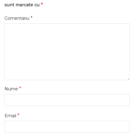
*
sunt marcate cu
*
Comentariu
*
Nume
*
Email