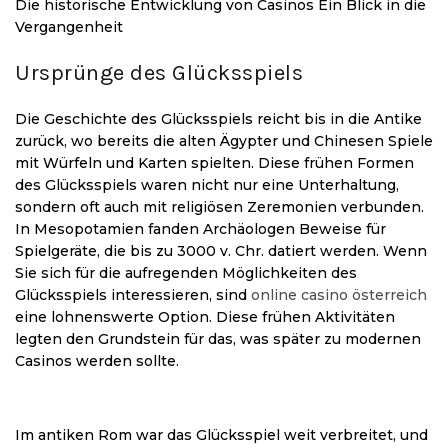
Die historische Entwicklung von Casinos Ein Blick in die
Vergangenheit
Ursprünge des Glücksspiels
Die Geschichte des Glücksspiels reicht bis in die Antike
zurück, wo bereits die alten Ägypter und Chinesen Spiele
mit Würfeln und Karten spielten. Diese frühen Formen
des Glücksspiels waren nicht nur eine Unterhaltung,
sondern oft auch mit religiösen Zeremonien verbunden.
In Mesopotamien fanden Archäologen Beweise für
Spielgeräte, die bis zu 3000 v. Chr. datiert werden. Wenn
Sie sich für die aufregenden Möglichkeiten des
Glücksspiels interessieren, sind
online casino österreich
eine lohnenswerte Option. Diese frühen Aktivitäten
legten den Grundstein für das, was später zu modernen
Casinos werden sollte.
Im antiken Rom war das Glücksspiel weit verbreitet, und