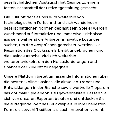
gesellschaftlichem Austausch hat Casinos zu einem
festen Bestandteil der Freizeitgestaltung gemacht.
Die Zukunft der Casinos wird weiterhin von
technologischem Fortschritt und sich wandelnden
gesellschaftlichen Normen geprägt sein. Spieler werden
zunehmend auf interaktive und immersive Erlebnisse
aus sein, während die Anbieter innovative Lösungen
suchen, um den Ansprüchen gerecht zu werden. Die
Faszination des Glücksspiels bleibt ungebrochen, und
die Casino-Branche wird sich weiterhin
weiterentwickeln, um den Herausforderungen und
Chancen der Zukunft zu begegnen.
Unsere Plattform bietet umfassende Informationen über
die besten Online-Casinos, die aktuellen Trends und
Entwicklungen in der Branche sowie wertvolle Tipps, um
das optimale Spielerlebnis zu gewährleisten. Lassen Sie
sich von unseren Experten beraten und entdecken Sie
die aufregende Welt des Glücksspiels in ihrer neuesten
Form, die sowohl Tradition als auch Innovation vereint.