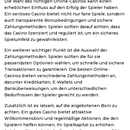
Die Wahl des richtigen Online-Casinos kann einen
erheblichen Einfluss auf den Erfolg der Spieler haben.
Ein seriöses Casino bietet nicht nur faire Spiele, sondern
auch transparente Bonusbedingungen und sichere
Zahlungsmethoden. Spieler sollten darauf achten, dass
das Casino lizenziert und reguliert ist, um ein sicheres
Spielumfeld zu gewährleisten.
Ein weiterer wichtiger Punkt ist die Auswahl der
Zahlungsmethoden. Spieler sollten die für sie
passendsten Optionen wählen, um schnelle und sichere
Transaktionen zu garantieren. Die besten Online-
Casinos bieten verschiedene Zahlungsmethoden an,
darunter Kreditkarten, E-Wallets und
Banküberweisungen, um den unterschiedlichen
Bedürfnissen der Spieler gerecht zu werden.
Zusätzlich ist es ratsam, auf die angebotenen Boni zu
achten. Ein gutes Casino bietet attraktive
Willkommensboni und regelmäßige Aktionen, die den
Spielern helfen können, ihr Spielkapital zu erhöhen.