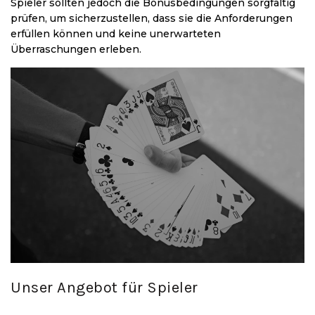
Spieler sollten jedoch die Bonusbedingungen sorgfältig
prüfen, um sicherzustellen, dass sie die Anforderungen
erfüllen können und keine unerwarteten
Überraschungen erleben.
Unser Angebot für Spieler