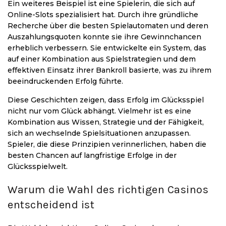
Ein weiteres Beispiel ist eine Spielerin, die sich auf
Online-Slots spezialisiert hat. Durch ihre gründliche
Recherche über die besten Spielautomaten und deren
Auszahlungsquoten konnte sie ihre Gewinnchancen
erheblich verbessern. Sie entwickelte ein System, das
auf einer Kombination aus Spielstrategien und dem
effektiven Einsatz ihrer Bankroll basierte, was zu ihrem
beeindruckenden Erfolg führte.
Diese Geschichten zeigen, dass Erfolg im Glücksspiel
nicht nur vom Glück abhängt. Vielmehr ist es eine
Kombination aus Wissen, Strategie und der Fähigkeit,
sich an wechselnde Spielsituationen anzupassen.
Spieler, die diese Prinzipien verinnerlichen, haben die
besten Chancen auf langfristige Erfolge in der
Glücksspielwelt.
Warum die Wahl des richtigen Casinos
entscheidend ist