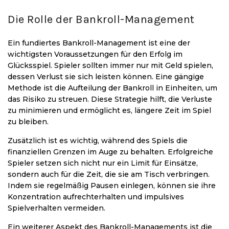
Die Rolle der Bankroll-Management
Ein fundiertes Bankroll-Management ist eine der
wichtigsten Voraussetzungen für den Erfolg im
Glücksspiel. Spieler sollten immer nur mit Geld spielen,
dessen Verlust sie sich leisten können. Eine gängige
Methode ist die Aufteilung der Bankroll in Einheiten, um
das Risiko zu streuen. Diese Strategie hilft, die Verluste
zu minimieren und ermöglicht es, längere Zeit im Spiel
zu bleiben.
Zusätzlich ist es wichtig, während des Spiels die
finanziellen Grenzen im Auge zu behalten. Erfolgreiche
Spieler setzen sich nicht nur ein Limit für Einsätze,
sondern auch für die Zeit, die sie am Tisch verbringen.
Indem sie regelmäßig Pausen einlegen, können sie ihre
Konzentration aufrechterhalten und impulsives
Spielverhalten vermeiden.
Ein weiterer Aspekt des Bankroll-Managements ist die