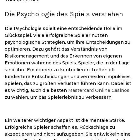
Die Psychologie des Spiels verstehen
Die Psychologie spielt eine entscheidende Rolle im
Glücksspiel. Viele erfolgreiche Spieler nutzen
psychologische Strategien, um ihre Entscheidungen zu
optimieren. Dazu gehört das Verständnis von
Risikomanagement und das Erkennen von eigenen
Emotionen während des Spiels. Spieler, die in der Lage
sind, ihre Emotionen zu kontrollieren, treffen oft
fundiertere Entscheidungen und vermeiden impulsives
Spielen, das zu großen Verlusten führen kann. Dabei ist
es wichtig, auch die besten
Mastercard Online Casinos
zu wählen, um das Spielerlebnis zu verbessern.
Ein weiterer wichtiger Aspekt ist die mentale Stärke.
Erfolgreiche Spieler schaffen es, Rückschläge zu
akzeptieren und nicht aufzugeben. Sie entwickeln eine