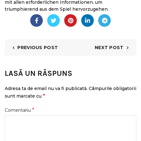
mit allen erforderlichen Informationen, um
triumphierend aus dem Spiel hervorzugehen.
PREVIOUS POST
NEXT POST
LASĂ UN RĂSPUNS
Adresa ta de email nu va fi publicată.
Câmpurile obligatorii
*
sunt marcate cu
*
Comentariu