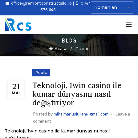
office@remontconstructsilo.ro
|
0744
376 648
BLOG
Ă
Acasa
Public
Public
Teknoloji, 1win casino ile
21
kumar dünyasını nasıl
MAI
değiştiriyor
Posted by
mihaimariusiulian@gmail.com
Leave a
comment
Teknoloji, 1win casino ile kumar dünyasını nasıl
değiştiriyor