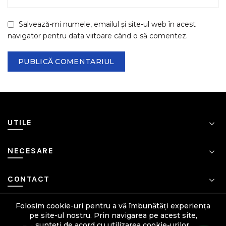
Salvează-mi numele, emailul și site-ul web în acest
navigator pentru data viitoare când o să comentez.
UTILE
NECESARE
CONTACT
Folosim cookie-uri pentru a vă îmbunătăți experiența
pe site-ul nostru. Prin navigarea pe acest site,
sunteți de acord cu utilizarea cookie-urilor.