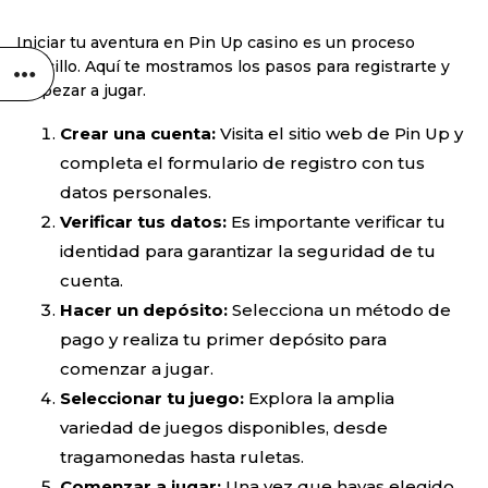
Iniciar tu aventura en Pin Up casino es un proceso
sencillo. Aquí te mostramos los pasos para registrarte y
empezar a jugar.
Crear una cuenta:
Visita el sitio web de Pin Up y
completa el formulario de registro con tus
datos personales.
Verificar tus datos:
Es importante verificar tu
identidad para garantizar la seguridad de tu
cuenta.
Hacer un depósito:
Selecciona un método de
pago y realiza tu primer depósito para
comenzar a jugar.
Seleccionar tu juego:
Explora la amplia
variedad de juegos disponibles, desde
tragamonedas hasta ruletas.
Comenzar a jugar:
Una vez que hayas elegido