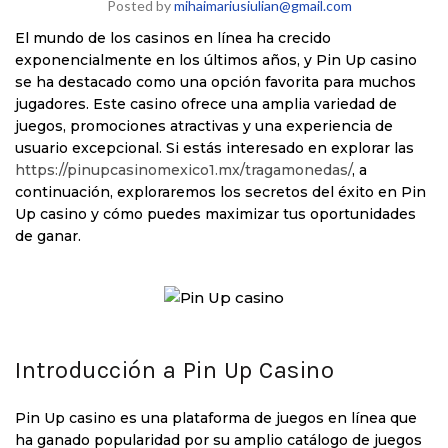
Posted by
mihaimariusiulian@gmail.com
El mundo de los casinos en línea ha crecido
exponencialmente en los últimos años, y Pin Up casino
se ha destacado como una opción favorita para muchos
jugadores. Este casino ofrece una amplia variedad de
juegos, promociones atractivas y una experiencia de
usuario excepcional. Si estás interesado en explorar las
https://pinupcasinomexico1.mx/tragamonedas/
, a
continuación, exploraremos los secretos del éxito en Pin
Up casino y cómo puedes maximizar tus oportunidades
de ganar.
Introducción a Pin Up Casino
Pin Up casino es una plataforma de juegos en línea que
ha ganado popularidad por su amplio catálogo de juegos