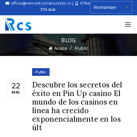
office@remontconstructsilo.ro
|
0744
376 648
BLOG
Ă
Acasa
Public
Public
Descubre los secretos del
22
éxito en Pin Up casino El
MAI
mundo de los casinos en
línea ha crecido
exponencialmente en los
últ