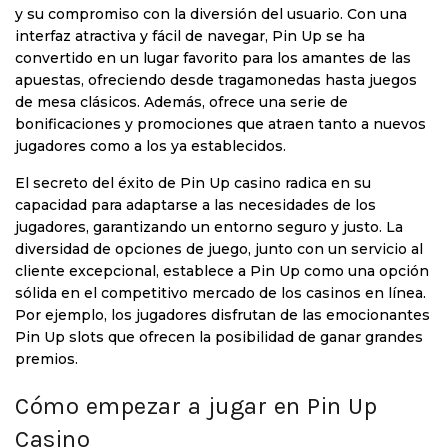
y su compromiso con la diversión del usuario. Con una
interfaz atractiva y fácil de navegar, Pin Up se ha
convertido en un lugar favorito para los amantes de las
apuestas, ofreciendo desde tragamonedas hasta juegos
de mesa clásicos. Además, ofrece una serie de
bonificaciones y promociones que atraen tanto a nuevos
jugadores como a los ya establecidos.
El secreto del éxito de Pin Up casino radica en su
capacidad para adaptarse a las necesidades de los
jugadores, garantizando un entorno seguro y justo. La
diversidad de opciones de juego, junto con un servicio al
cliente excepcional, establece a Pin Up como una opción
sólida en el competitivo mercado de los casinos en línea.
Por ejemplo, los jugadores disfrutan de las emocionantes
Pin Up slots que ofrecen la posibilidad de ganar grandes
premios.
Cómo empezar a jugar en Pin Up
Casino