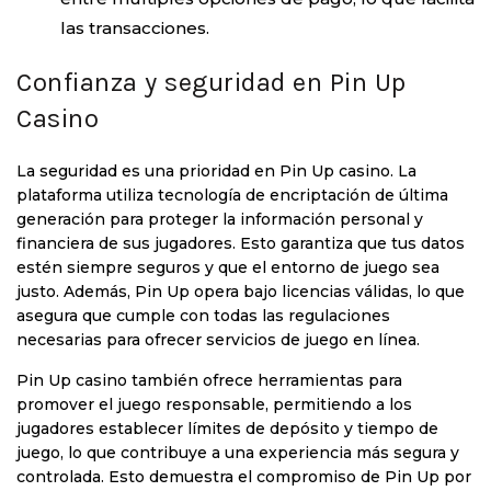
las transacciones.
Confianza y seguridad en Pin Up
Casino
La seguridad es una prioridad en Pin Up casino. La
plataforma utiliza tecnología de encriptación de última
generación para proteger la información personal y
financiera de sus jugadores. Esto garantiza que tus datos
estén siempre seguros y que el entorno de juego sea
justo. Además, Pin Up opera bajo licencias válidas, lo que
asegura que cumple con todas las regulaciones
necesarias para ofrecer servicios de juego en línea.
Pin Up casino también ofrece herramientas para
promover el juego responsable, permitiendo a los
jugadores establecer límites de depósito y tiempo de
juego, lo que contribuye a una experiencia más segura y
controlada. Esto demuestra el compromiso de Pin Up por