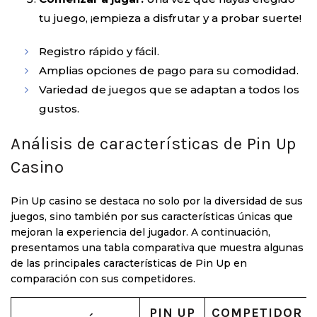
tu juego, ¡empieza a disfrutar y a probar suerte!
Registro rápido y fácil.
Amplias opciones de pago para su comodidad.
Variedad de juegos que se adaptan a todos los
gustos.
Análisis de características de Pin Up
Casino
Pin Up casino se destaca no solo por la diversidad de sus
juegos, sino también por sus características únicas que
mejoran la experiencia del jugador. A continuación,
presentamos una tabla comparativa que muestra algunas
de las principales características de Pin Up en
comparación con sus competidores.
PIN UP
COMPETIDOR