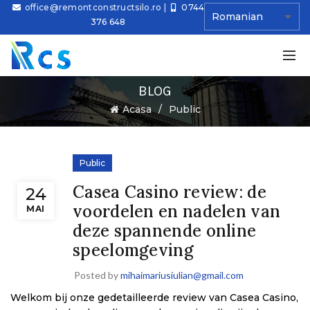
office@remontconstructsilo.ro
|
0744
376 648
BLOG
Ă
Acasa
Public
Public
Casea Casino review: de
24
voordelen en nadelen van
MAI
deze spannende online
speelomgeving
Posted by
mihaimariusiulian@gmail.com
Welkom bij onze gedetailleerde review van Casea Casino,