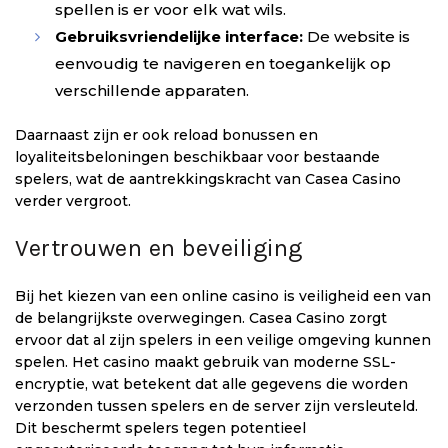
spellen is er voor elk wat wils.
Gebruiksvriendelijke interface:
De website is
eenvoudig te navigeren en toegankelijk op
verschillende apparaten.
Daarnaast zijn er ook reload bonussen en
loyaliteitsbeloningen beschikbaar voor bestaande
spelers, wat de aantrekkingskracht van Casea Casino
verder vergroot.
Vertrouwen en beveiliging
Bij het kiezen van een online casino is veiligheid een van
de belangrijkste overwegingen. Casea Casino zorgt
ervoor dat al zijn spelers in een veilige omgeving kunnen
spelen. Het casino maakt gebruik van moderne SSL-
encryptie, wat betekent dat alle gegevens die worden
verzonden tussen spelers en de server zijn versleuteld.
Dit beschermt spelers tegen potentieel