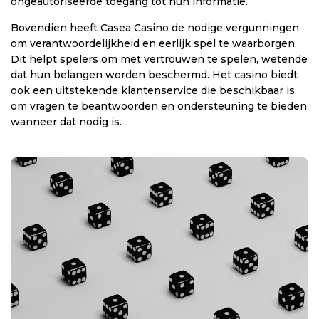
ongeautoriseerde toegang tot hun informatie.
Bovendien heeft Casea Casino de nodige vergunningen
om verantwoordelijkheid en eerlijk spel te waarborgen.
Dit helpt spelers om met vertrouwen te spelen, wetende
dat hun belangen worden beschermd. Het casino biedt
ook een uitstekende klantenservice die beschikbaar is
om vragen te beantwoorden en ondersteuning te bieden
wanneer dat nodig is.