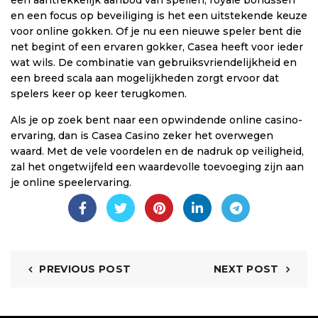
een aantrekkelijk aanbod van spellen, royale bonussen
en een focus op beveiliging is het een uitstekende keuze
voor online gokken. Of je nu een nieuwe speler bent die
net begint of een ervaren gokker, Casea heeft voor ieder
wat wils. De combinatie van gebruiksvriendelijkheid en
een breed scala aan mogelijkheden zorgt ervoor dat
spelers keer op keer terugkomen.
Als je op zoek bent naar een opwindende online casino-
ervaring, dan is Casea Casino zeker het overwegen
waard. Met de vele voordelen en de nadruk op veiligheid,
zal het ongetwijfeld een waardevolle toevoeging zijn aan
je online speelervaring.
PREVIOUS POST
NEXT POST