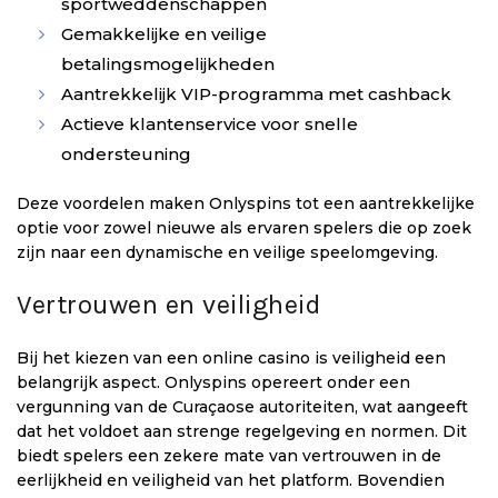
sportweddenschappen
Gemakkelijke en veilige
betalingsmogelijkheden
Aantrekkelijk VIP-programma met cashback
Actieve klantenservice voor snelle
ondersteuning
Deze voordelen maken Onlyspins tot een aantrekkelijke
optie voor zowel nieuwe als ervaren spelers die op zoek
zijn naar een dynamische en veilige speelomgeving.
Vertrouwen en veiligheid
Bij het kiezen van een online casino is veiligheid een
belangrijk aspect. Onlyspins opereert onder een
vergunning van de Curaçaose autoriteiten, wat aangeeft
dat het voldoet aan strenge regelgeving en normen. Dit
biedt spelers een zekere mate van vertrouwen in de
eerlijkheid en veiligheid van het platform. Bovendien