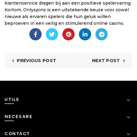
klantenservice dragen bij aan een positieve spelervaring.
Kortom, Onlyspins is een uitstekende keuze voor zowel
nieuwe als ervaren spelers die hun geluk willen
beproeven in een veilig en stimulerend online casino.
PREVIOUS POST
NEXT POST
UTILE
NECESARE
CONTACT