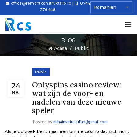
office@remontconstructsilo.ro
|
0744
376 648
BLOG
Ă
Acasa
Public
Public
Onlyspins casino review:
24
wat zijn de voor- en
MAI
nadelen van deze nieuwe
speler
Posted by
mihaimariusiulian@gmail.com
Als je op zoek bent naar een online casino dat zich richt