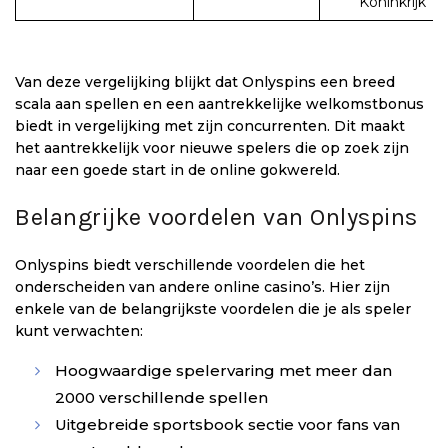
Koninkrijk
Van deze vergelijking blijkt dat Onlyspins een breed
scala aan spellen en een aantrekkelijke welkomstbonus
biedt in vergelijking met zijn concurrenten. Dit maakt
het aantrekkelijk voor nieuwe spelers die op zoek zijn
naar een goede start in de online gokwereld.
Belangrijke voordelen van Onlyspins
Onlyspins biedt verschillende voordelen die het
onderscheiden van andere online casino’s. Hier zijn
enkele van de belangrijkste voordelen die je als speler
kunt verwachten:
Hoogwaardige spelervaring met meer dan
2000 verschillende spellen
Uitgebreide sportsbook sectie voor fans van