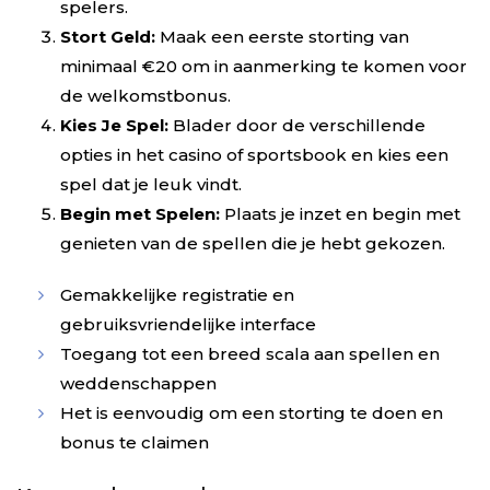
spelers.
Stort Geld:
Maak een eerste storting van
minimaal €20 om in aanmerking te komen voor
de welkomstbonus.
Kies Je Spel:
Blader door de verschillende
opties in het casino of sportsbook en kies een
spel dat je leuk vindt.
Begin met Spelen:
Plaats je inzet en begin met
genieten van de spellen die je hebt gekozen.
Gemakkelijke registratie en
gebruiksvriendelijke interface
Toegang tot een breed scala aan spellen en
weddenschappen
Het is eenvoudig om een storting te doen en
bonus te claimen