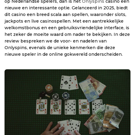
op Nederlandse spelers, dan is het
Onlyspins
casino een
nieuwe en interessante optie. Gelanceerd in 2025, biedt
dit casino een breed scala aan spellen, waaronder slots,
jackpots en live casinospellen. Met een aantrekkelijke
welkomstbonus en een gebruiksvriendelijke interface, is
het zeker de moeite waard om nader te bekijken. In deze
review bespreken we de voor- en nadelen van
Onlyspins, evenals de unieke kenmerken die deze
nieuwe speler in de online gokwereld onderscheiden.