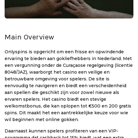
Main Overview
Onlyspins is opgericht om een frisse en opwindende
ervaring te bieden aan gokliefhebbers in Nederland. Met
een vergunning onder de Curaçaose regelgeving (licentie
8048/JAZ), waarborgt het casino een veilige en
betrouwbare omgeving voor spelers. De site is
eenvoudig te navigeren en biedt een verscheidenheid
aan spellen die geschikt zijn voor zowel nieuwe als
ervaren spelers. Het casino biedt een stevige
welkomstbonus, die kan oplopen tot €500 en 200 gratis
spins. Dit maakt het een aantrekkelijke keuze voor wie
wil beginnen met online gokken.
Daarnaast kunnen spelers profiteren van een VIP-
programma dat cashback tot 15% biedt, wat een extra