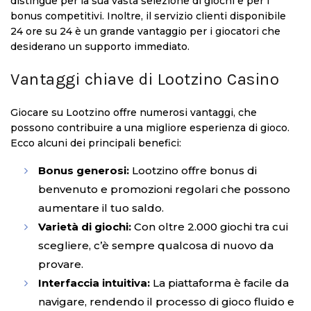
distingue per la sua vasta selezione di giochi e per i
bonus competitivi. Inoltre, il servizio clienti disponibile
24 ore su 24 è un grande vantaggio per i giocatori che
desiderano un supporto immediato.
Vantaggi chiave di Lootzino Casino
Giocare su Lootzino offre numerosi vantaggi, che
possono contribuire a una migliore esperienza di gioco.
Ecco alcuni dei principali benefici:
Bonus generosi:
Lootzino offre bonus di
benvenuto e promozioni regolari che possono
aumentare il tuo saldo.
Varietà di giochi:
Con oltre 2.000 giochi tra cui
scegliere, c’è sempre qualcosa di nuovo da
provare.
Interfaccia intuitiva:
La piattaforma è facile da
navigare, rendendo il processo di gioco fluido e