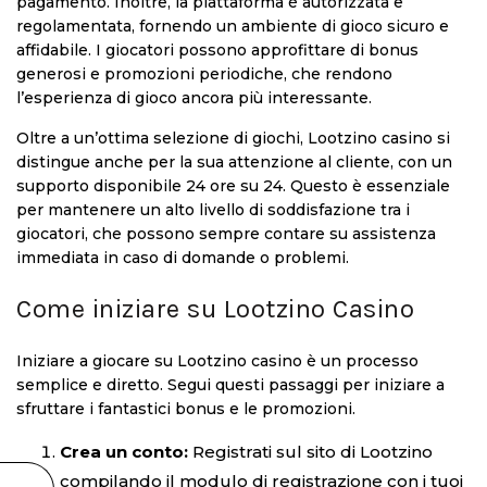
pagamento. Inoltre, la piattaforma è autorizzata e
regolamentata, fornendo un ambiente di gioco sicuro e
affidabile. I giocatori possono approfittare di bonus
generosi e promozioni periodiche, che rendono
l’esperienza di gioco ancora più interessante.
Oltre a un’ottima selezione di giochi, Lootzino casino si
distingue anche per la sua attenzione al cliente, con un
supporto disponibile 24 ore su 24. Questo è essenziale
per mantenere un alto livello di soddisfazione tra i
giocatori, che possono sempre contare su assistenza
immediata in caso di domande o problemi.
Come iniziare su Lootzino Casino
Iniziare a giocare su Lootzino casino è un processo
semplice e diretto. Segui questi passaggi per iniziare a
sfruttare i fantastici bonus e le promozioni.
Crea un conto:
Registrati sul sito di Lootzino
compilando il modulo di registrazione con i tuoi