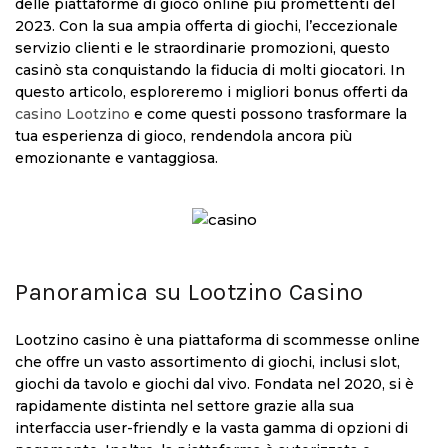
delle piattaforme di gioco online più promettenti del
2023. Con la sua ampia offerta di giochi, l’eccezionale
servizio clienti e le straordinarie promozioni, questo
casinò sta conquistando la fiducia di molti giocatori. In
questo articolo, esploreremo i migliori bonus offerti da
casino Lootzino
e come questi possono trasformare la
tua esperienza di gioco, rendendola ancora più
emozionante e vantaggiosa.
Panoramica su Lootzino Casino
Lootzino casino è una piattaforma di scommesse online
che offre un vasto assortimento di giochi, inclusi slot,
giochi da tavolo e giochi dal vivo. Fondata nel 2020, si è
rapidamente distinta nel settore grazie alla sua
interfaccia user-friendly e la vasta gamma di opzioni di