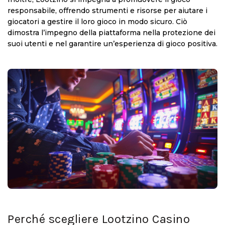
responsabile, offrendo strumenti e risorse per aiutare i
giocatori a gestire il loro gioco in modo sicuro. Ciò
dimostra l’impegno della piattaforma nella protezione dei
suoi utenti e nel garantire un’esperienza di gioco positiva.
Perché scegliere Lootzino Casino