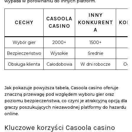
wypada w porównaniu do innych platform.
INNY
CASOOLA
CECHY
KONKURENT
KON
CASINO
A
Wybór gier
2000+
1500+
Bezpieczeństwo
Wysokie
Średnie
Obsługa klienta
Całodobowa
W dni robocze
Ogr
Jak pokazuje powyższa tabela, Casoola casino oferuje
znaczną przewagę pod względem wyboru gier oraz
poziomu bezpieczeństwa, co czyni je atrakcyjną opcją dla
graczy poszukujących niezawodnej platformy do hazardu
online.
Kluczowe korzyści Casoola casino