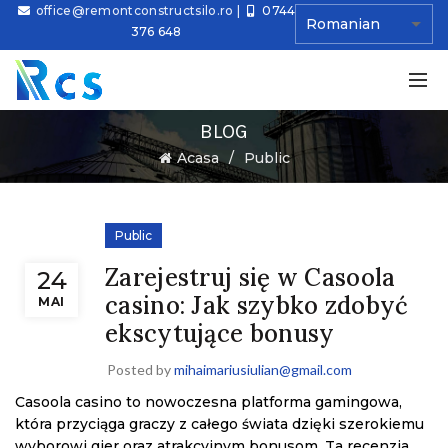
office@remontconstructsilo.ro
|
0744
376 648
BLOG
Ă
Acasa
Public
Public
Zarejestruj się w Casoola
24
casino: Jak szybko zdobyć
MAI
ekscytujące bonusy
Posted by
mihaimariusiulian@gmail.com
Casoola casino to nowoczesna platforma gamingowa,
która przyciąga graczy z całego świata dzięki szerokiemu
wyborowi gier oraz atrakcyjnym bonusom. Ta recenzja