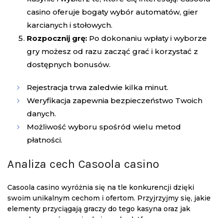
casino oferuje bogaty wybór automatów, gier
karcianych i stołowych.
Rozpocznij grę:
Po dokonaniu wpłaty i wyborze
gry możesz od razu zacząć grać i korzystać z
dostępnych bonusów.
Rejestracja trwa zaledwie kilka minut.
Weryfikacja zapewnia bezpieczeństwo Twoich
danych.
Możliwość wyboru spośród wielu metod
płatności.
Analiza cech Casoola casino
Casoola casino wyróżnia się na tle konkurencji dzięki
swoim unikalnym cechom i ofertom. Przyjrzyjmy się, jakie
elementy przyciągają graczy do tego kasyna oraz jak