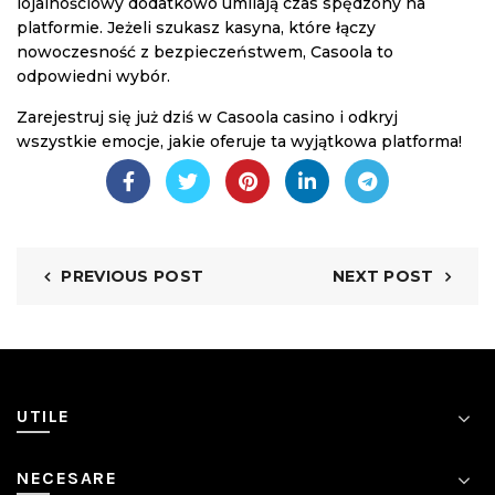
lojalnościowy dodatkowo umilają czas spędzony na
platformie. Jeżeli szukasz kasyna, które łączy
nowoczesność z bezpieczeństwem, Casoola to
odpowiedni wybór.
Zarejestruj się już dziś w Casoola casino i odkryj
wszystkie emocje, jakie oferuje ta wyjątkowa platforma!
PREVIOUS POST
NEXT POST
UTILE
NECESARE