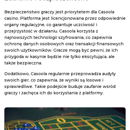
Bezpieczeństwo graczy jest priorytetem dla Casoola
casino. Platforma jest licencjonowana przez odpowiednie
organy regulacyjne, co garantuje uczciwość i
przejrzystość w działaniu. Casoola korzysta z
najnowszych technologii szyfrowania, co zapewnia
ochronę danych osobowych oraz transakcji finansowych
swoich użytkowników. Gracze mogą być pewni, że ich
przygoda w kasynie będzie nie tylko ekscytująca, ale
także bezpieczna.
Dodatkowo, Casoola regularnie przeprowadza audyty
swoich gier, co zapewnia, że wyniki są losowe i
sprawiedliwe. Takie podejście buduje zaufanie wśród
graczy i zachęca ich do korzystania z platformy.