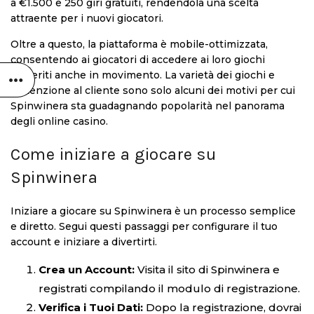
a €1.500 e 250 giri gratuiti, rendendola una scelta
attraente per i nuovi giocatori.
Oltre a questo, la piattaforma è mobile-ottimizzata,
consentendo ai giocatori di accedere ai loro giochi
preferiti anche in movimento. La varietà dei giochi e
l’attenzione al cliente sono solo alcuni dei motivi per cui
Spinwinera sta guadagnando popolarità nel panorama
degli online casino.
Come iniziare a giocare su
Spinwinera
Iniziare a giocare su Spinwinera è un processo semplice
e diretto. Segui questi passaggi per configurare il tuo
account e iniziare a divertirti.
Crea un Account:
Visita il sito di Spinwinera e
registrati compilando il modulo di registrazione.
Verifica i Tuoi Dati:
Dopo la registrazione, dovrai