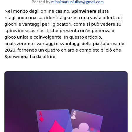
Posted by
mihaimariusiulian@gmail.com
Nel mondo degli online casino,
Spinwinera
si sta
ritagliando una sua identità grazie a una vasta offerta di
giochi e vantaggi per i giocatori, come si può vedere su
spinwineracasinos.it
, che presenta un’esperienza di
gioco unica e coinvolgente. In questo articolo,
analizzeremo i vantaggi e svantaggi della piattaforma nel
2023, fornendo un quadro chiaro e completo di ciò che
Spinwinera ha da offrire.