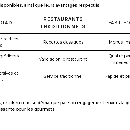
isponibles, ainsi que leurs avantages respectifs.
RESTAURANTS
ROAD
FAST F
TRADITIONNELS
recettes
Recettes classiques
Menus lim
s
ngrédients
Qualité par
Varie selon le restaurant
inférieu
rsives et
Service traditionnel
Rapide et pr
es
s, chicken road se démarque par son engagement envers la qu
hissante pour les gourmets.