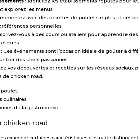
ssements :
Identifiez les établissements réputés pour le
 et explorez les menus.
rimentez avec des recettes de poulet simples et délicie
préférences personnelles.
scrivez-vous à des cours ou ateliers pour apprendre des
uniques.
:
Ces événements sont l’occasion idéale de goûter à diff
contrer des chefs passionnés.
 vos découvertes et recettes sur les réseaux sociaux 
 de chicken road.
 poulet.
 culinaires.
ionnés de la gastronomie.
e chicken road
s examiner certaines caractéristiques clés qui le distinguent