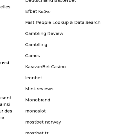
Deutschland Baxterbet
elles
Efbet Καζίνο
Fast People Lookup & Data Search
Gambling Review
Gamblling
Games
ussi
KaravanBet Casino
leonbet
Mini-reviews
issent
Monobrand
ainsi
ur des
monoslot
ne
mostbet norway
mostbet tr