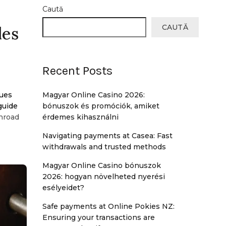
Caută
CAUTĂ
les
Recent Posts
ques
Magyar Online Casino 2026:
guide
bónuszok és promóciók, amiket
enroad
érdemes kihasználni
Navigating payments at Casea: Fast
withdrawals and trusted methods
Magyar Online Casino bónuszok
2026: hogyan növelheted nyerési
esélyeidet?
Safe payments at Online Pokies NZ:
Ensuring your transactions are