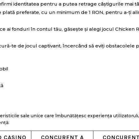
irmi identitatea pentru a putea retrage câștigurile mai tâ
plată preferate, cu un minimum de 1 RON, pentru a-ți al
e ai fonduri în contul tău, găsește și alegi jocul Chicken
cură-te de jocul captivant, încercând să eviți obstacolele 
obil
tă
risticile sale unice care îmbunătățesc experiența utilizatorulu
ență:
D CASINO
CONCURENT A
CONCURENT