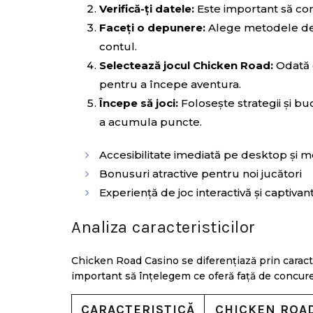
Verifică-ți datele:
Este important să conf
Faceți o depunere:
Alege metodele de 
contul.
Selectează jocul Chicken Road:
Odată c
pentru a începe aventura.
Începe să joci:
Folosește strategii și bu
a acumula puncte.
Accesibilitate imediată pe desktop și m
Bonusuri atractive pentru noi jucători
Experiență de joc interactivă și captivan
Analiza caracteristicilor
Chicken Road Casino se diferențiază prin caracte
important să înțelegem ce oferă față de concur
CARACTERISTICĂ
CHICKEN ROA