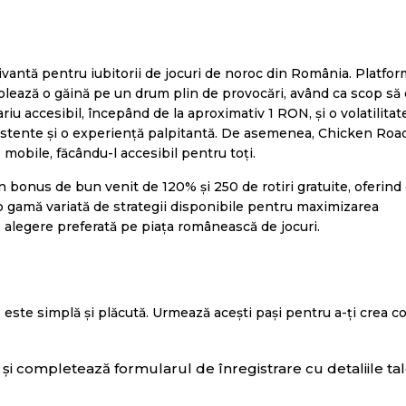
antă pentru iubitorii de jocuri de noroc din România. Platfo
olează o găină pe un drum plin de provocări, având ca scop să 
iu accesibil, începând de la aproximativ 1 RON, și o volatilita
stente și o experiență palpitantă. De asemenea, Chicken Roa
 mobile, făcându-l accesibil pentru toți.
n bonus de bun venit de 120% și 250 de rotiri gratuite, oferind
o gamă variată de strategii disponibile pentru maximizarea
 alegere preferată pe piața românească de jocuri.
este simplă și plăcută. Urmează acești pași pentru a-ți crea co
i completează formularul de înregistrare cu detaliile ta