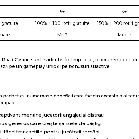
5+
3+
 gratuite
100% + 100 rotiri gratuite
150% + 200 rotiri gr
 mare
Mică
Medie
 Road Casino sunt evidente. În timp ce alți concurenți pot ofe
ază pe un gameplay unic și pe bonusuri atractive.
a pachet cu numeroase beneficii care fac din aceasta o alegere
ncipale:
ptivant menține jucătorii angajați și distrați.
s generos care crește șansele de câștig.
ilitând tranzacțiile pentru jucătorii români.