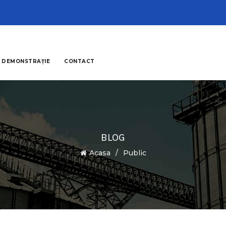
 DEMONSTRAȚIE
CONTACT
BLOG
Acasa
Public