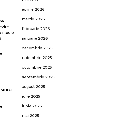
aprilie 2026
martie 2026
rma
evite
februarie 2026
te medie
d
ianuarie 2026
decembrie 2025
 o
noiembrie 2025
octombrie 2025
septembrie 2025
august 2025
ntul și
iulie 2025
le
iunie 2025
mai 2025