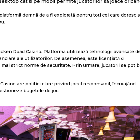
 desktop cât și pe mobil permite jucătorilor să joace oricân
platformă demnă de a fi explorată pentru toți cei care doresc 
ou.
hicken Road Casino. Platforma utilizează tehnologii avansate d
nciare ale utilizatorilor. De asemenea, este licențiată și
mai strict norme de securitate. Prin urmare, jucătorii se pot 
ino are politici clare privind jocul responsabil, încurajând
 gestioneze bugetele de joc.