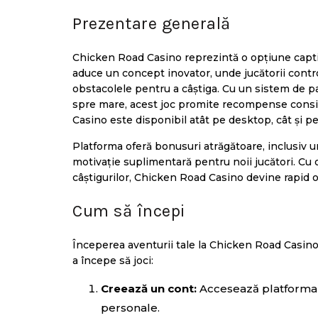
Prezentare generală
Chicken Road Casino reprezintă o opțiune captiv
aduce un concept inovator, unde jucătorii contr
obstacolele pentru a câștiga. Cu un sistem de par
spre mare, acest joc promite recompense consi
Casino este disponibil atât pe desktop, cât și pe
Platforma oferă bonusuri atrăgătoare, inclusiv u
motivație suplimentară pentru noii jucători. Cu 
câștigurilor, Chicken Road Casino devine rapid o
Cum să începi
Începerea aventurii tale la Chicken Road Casino 
a începe să joci:
Creează un cont:
Accesează platforma ș
personale.