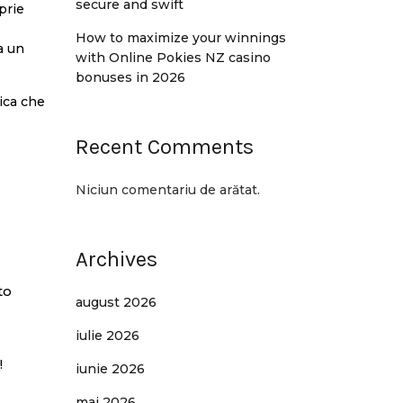
secure and swift
prie
How to maximize your winnings
a un
with Online Pokies NZ casino
bonuses in 2026
ica che
Recent Comments
Niciun comentariu de arătat.
Archives
to
august 2026
iulie 2026
!
iunie 2026
mai 2026