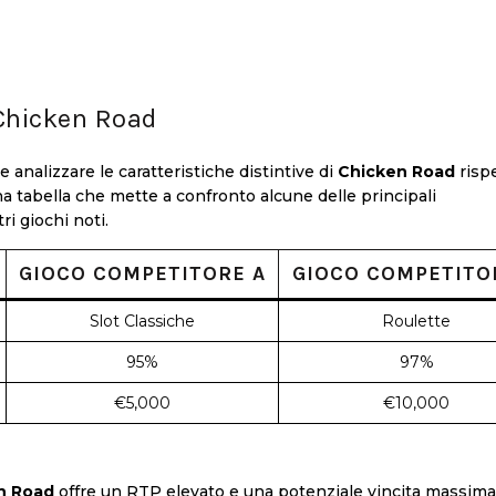
i Chicken Road
 analizzare le caratteristiche distintive di
Chicken Road
risp
una tabella che mette a confronto alcune delle principali
ri giochi noti.
GIOCO COMPETITORE A
GIOCO COMPETITO
Slot Classiche
Roulette
95%
97%
€5,000
€10,000
n Road
offre un RTP elevato e una potenziale vincita massima