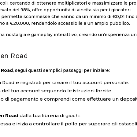
acoli, cercando di ottenere moltiplicatori e massimizzare le pro
vato del 98%, offre opportunità di vincita sia per i giocatori
ioco permette scommesse che vanno da un minimo di €0,01 fino 
fino a €20.000, rendendolo accessibile a un ampio pubblico.
a nostalgia e gameplay interattivo, creando un’esperienza un
ken Road
 Road
, segui questi semplici passaggi per iniziare:
ken Road e registrati per creare il tuo account personale.
 del tuo account seguendo le istruzioni fornite.
o di pagamento e comprendi come effettuare un deposi
en Road
dalla tua libreria di giochi.
a e inizia a controllare il pollo per superare gli ostacoli