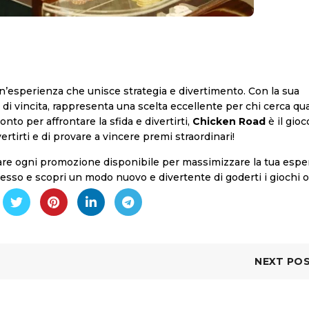
n’esperienza che unisce strategia e divertimento. Con la sua
à di vincita, rappresenta una scelta eccellente per chi cerca qu
nto per affrontare la sfida e divertirti,
Chicken Road
è il gioc
ertirti e di provare a vincere premi straordinari!
tare ogni promozione disponibile per massimizzare la tua espe
esso e scopri un modo nuovo e divertente di goderti i giochi o
NEXT PO