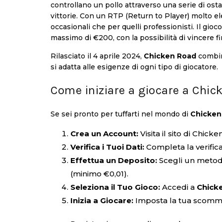
controllano un pollo attraverso una serie di ost
vittorie. Con un RTP (Return to Player) molto ele
occasionali che per quelli professionisti. Il g
massimo di €200, con la possibilità di vincere 
Rilasciato il 4 aprile 2024,
Chicken Road
combin
si adatta alle esigenze di ogni tipo di giocatore.
Come iniziare a giocare a Chic
Se sei pronto per tuffarti nel mondo di
Chicken
Crea un Account:
Visita il sito di Chic
Verifica i Tuoi Dati:
Completa la verifica
Effettua un Deposito:
Scegli un metod
(minimo €0,01).
Seleziona il Tuo Gioco:
Accedi a
Chick
Inizia a Giocare:
Imposta la tua scommess