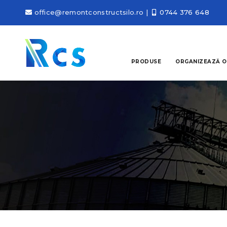
office@remontconstructsilo.ro
|
0744 376 648
PRODUSE
ORGANIZEAZĂ O