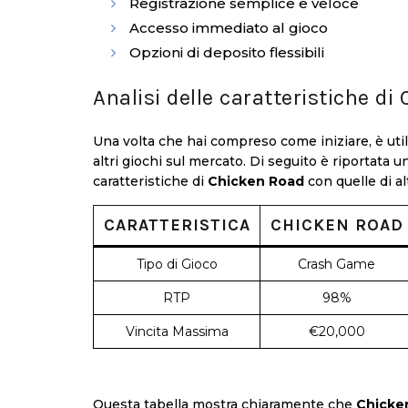
Registrazione semplice e veloce
Accesso immediato al gioco
Opzioni di deposito flessibili
Analisi delle caratteristiche d
Una volta che hai compreso come iniziare, è utile
altri giochi sul mercato. Di seguito è riportata 
caratteristiche di
Chicken Road
con quelle di alt
CARATTERISTICA
CHICKEN ROAD
Tipo di Gioco
Crash Game
RTP
98%
Vincita Massima
€20,000
Questa tabella mostra chiaramente che
Chicke