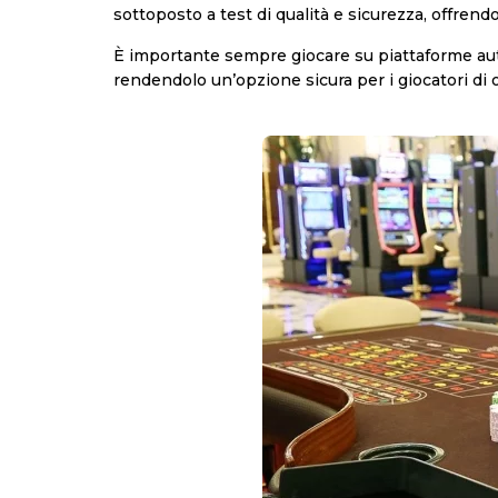
sottoposto a test di qualità e sicurezza, offrendo
È importante sempre giocare su piattaforme aut
rendendolo un’opzione sicura per i giocatori di og