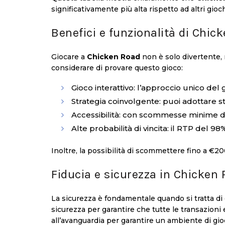
significativamente più alta rispetto ad altri gioc
Benefici e funzionalità di Chic
Giocare a
Chicken Road
non è solo divertente, 
considerare di provare questo gioco:
Gioco interattivo: l’approccio unico d
Strategia coinvolgente: puoi adottare st
Accessibilità: con scommesse minime di s
Alte probabilità di vincita: il RTP del 
Inoltre, la possibilità di scommettere fino a €
Fiducia e sicurezza in Chicken
La sicurezza è fondamentale quando si tratta di 
sicurezza per garantire che tutte le transazioni e
all’avanguardia per garantire un ambiente di gioc