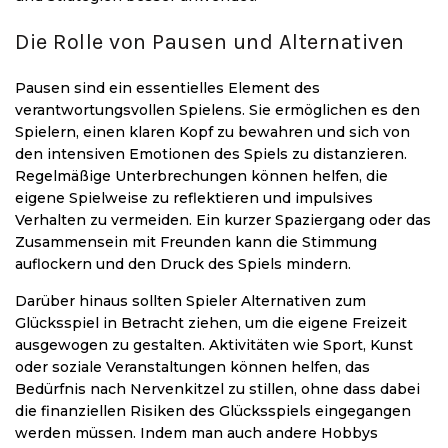
Die Rolle von Pausen und Alternativen
Pausen sind ein essentielles Element des
verantwortungsvollen Spielens. Sie ermöglichen es den
Spielern, einen klaren Kopf zu bewahren und sich von
den intensiven Emotionen des Spiels zu distanzieren.
Regelmäßige Unterbrechungen können helfen, die
eigene Spielweise zu reflektieren und impulsives
Verhalten zu vermeiden. Ein kurzer Spaziergang oder das
Zusammensein mit Freunden kann die Stimmung
auflockern und den Druck des Spiels mindern.
Darüber hinaus sollten Spieler Alternativen zum
Glücksspiel in Betracht ziehen, um die eigene Freizeit
ausgewogen zu gestalten. Aktivitäten wie Sport, Kunst
oder soziale Veranstaltungen können helfen, das
Bedürfnis nach Nervenkitzel zu stillen, ohne dass dabei
die finanziellen Risiken des Glücksspiels eingegangen
werden müssen. Indem man auch andere Hobbys