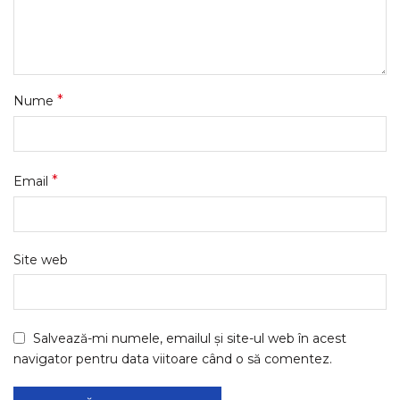
*
Nume
*
Email
Site web
Salvează-mi numele, emailul și site-ul web în acest
navigator pentru data viitoare când o să comentez.