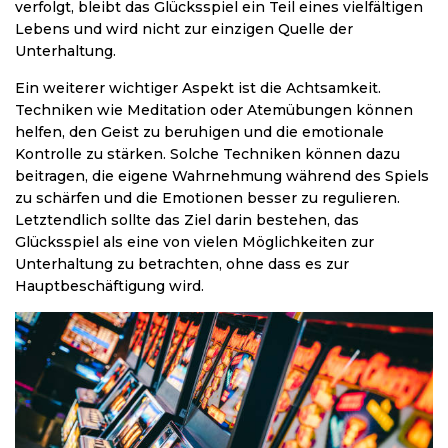
verfolgt, bleibt das Glücksspiel ein Teil eines vielfältigen
Lebens und wird nicht zur einzigen Quelle der
Unterhaltung.
Ein weiterer wichtiger Aspekt ist die Achtsamkeit.
Techniken wie Meditation oder Atemübungen können
helfen, den Geist zu beruhigen und die emotionale
Kontrolle zu stärken. Solche Techniken können dazu
beitragen, die eigene Wahrnehmung während des Spiels
zu schärfen und die Emotionen besser zu regulieren.
Letztendlich sollte das Ziel darin bestehen, das
Glücksspiel als eine von vielen Möglichkeiten zur
Unterhaltung zu betrachten, ohne dass es zur
Hauptbeschäftigung wird.