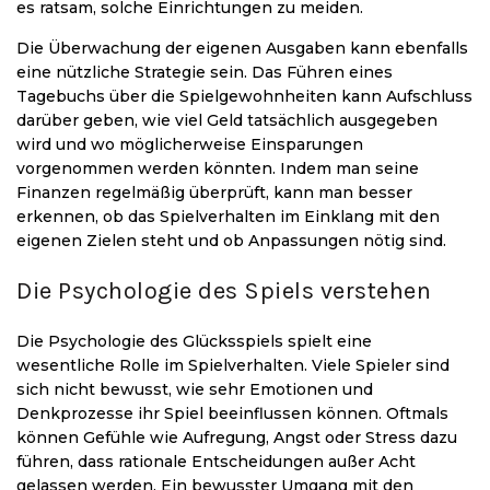
es ratsam, solche Einrichtungen zu meiden.
Die Überwachung der eigenen Ausgaben kann ebenfalls
eine nützliche Strategie sein. Das Führen eines
Tagebuchs über die Spielgewohnheiten kann Aufschluss
darüber geben, wie viel Geld tatsächlich ausgegeben
wird und wo möglicherweise Einsparungen
vorgenommen werden könnten. Indem man seine
Finanzen regelmäßig überprüft, kann man besser
erkennen, ob das Spielverhalten im Einklang mit den
eigenen Zielen steht und ob Anpassungen nötig sind.
Die Psychologie des Spiels verstehen
Die Psychologie des Glücksspiels spielt eine
wesentliche Rolle im Spielverhalten. Viele Spieler sind
sich nicht bewusst, wie sehr Emotionen und
Denkprozesse ihr Spiel beeinflussen können. Oftmals
können Gefühle wie Aufregung, Angst oder Stress dazu
führen, dass rationale Entscheidungen außer Acht
gelassen werden. Ein bewusster Umgang mit den