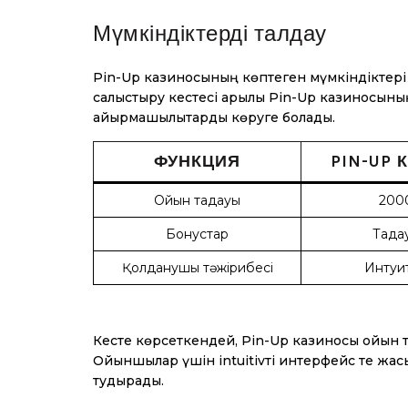
Мүмкіндіктерді талдау
Pin-Up казиносының көптеген мүмкіндіктері
салыстыру кестесі арқылы Pin-Up казиносыны
айырмашылықтарды көруге болады.
ФУНКЦИЯ
PIN-UP 
Ойын таңдауы
200
Бонустар
Таңда
Қолданушы тәжірибесі
Интуит
Кесте көрсеткендей, Pin-Up казиносы ойын 
Ойыншылар үшін intuitivті интерфейс те жақс
тудырады.