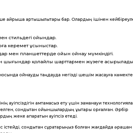
 айрықша артықшылықтары бар. Олардың ішінен кейбіреул
мен стильдегі ойындар.
рға керемет ұсыныстар.
дар мен планшеттерде ойын ойнау мүмкіндігі.
н шығындар қолайлы шарттармен жүзеге асырылады
носында ойнауды таңдауда негізді шешім жасауға көмектес
ң қауіпсіздігін қамтамасыз ету үшін заманауи технологиял
лген, сондықтан ойыншылардың құқықтары қорғалған. Әрбір
ың жеке ақпаратын қауіпсіз етеді.
ыс істейді, сондықтан сұрақтарыңыз болған жағдайда әрқаша