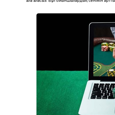
ала аласыз. Бұл ойыншылардың сенімін артт