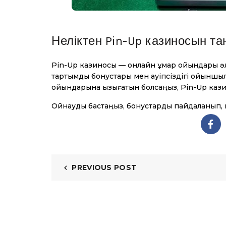
Неліктен Pin-Up казиносын та
Pin-Up казиносы — онлайн құмар ойындары әл
тартымды бонустары мен қауіпсіздігі ойыншы
ойындарына қызығатын болсаңыз, Pin-Up кази
Ойнауды бастаңыз, бонустарды пайдаланып, қ
PREVIOUS POST