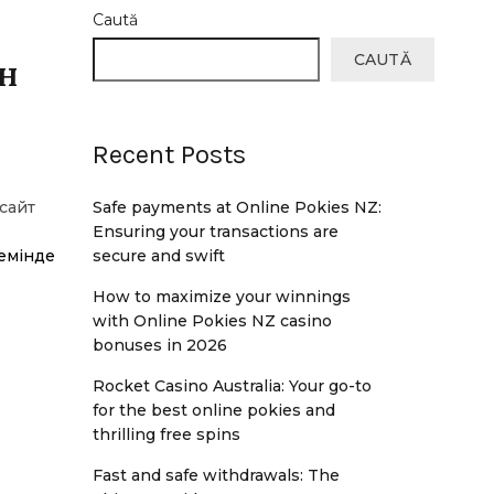
Caută
CAUTĂ
ін
Recent Posts
сайт
Safe payments at Online Pokies NZ:
Ensuring your transactions are
лемінде
secure and swift
How to maximize your winnings
with Online Pokies NZ casino
bonuses in 2026
Rocket Casino Australia: Your go-to
for the best online pokies and
thrilling free spins
Fast and safe withdrawals: The