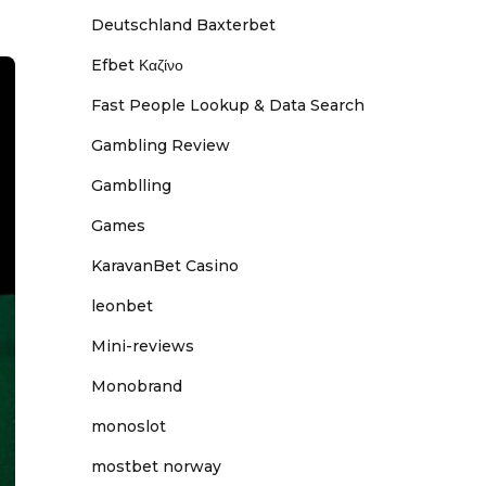
Deutschland Baxterbet
Efbet Καζίνο
Fast People Lookup & Data Search
Gambling Review
Gamblling
Games
KaravanBet Casino
leonbet
Mini-reviews
Monobrand
monoslot
mostbet norway