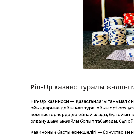
Pin-Up казино туралы жалпы 
Pin-Up казиносы — Қазақстандағы танымал он
ойындарына дейін көп түрлі ойын options ұс
компьютерлерде де ойнай алады, бұл ойын т
қолданушыға ыңғайлы болып табылады, бұл ойы
Казиноның басты ерекшелігі — бонустар мен 