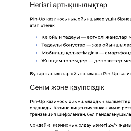
Негізгі артықшылықтар
Pin-Up казиносының ойыншылар үшін бірнеше
атап өтейік:
Кең ойын таңдауы — әртүрлі жанрлар 
Таңдаулы бонустар — жаңа ойыншыла
Мобильді қолжетімділік — смартфон
Жылдам төлемдер — депозиттер ме
Бұл артықшылықтар ойыншыларға Pin-Up кази
Сенім және қауіпсіздік
Pin-Up казиносы ойыншылардың мәліметтеріні
қолданады. Казино лицензияланған және ретте
транзакция шифрланған, бұл пайдаланушылард
Сондай-ақ, казиноның қолдау қызметі 24/7 жұм