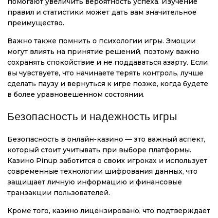
помогают увеличить вероятность успеха. Изучение
правил и статистики может дать вам значительное
преимущество.
Важно также помнить о психологии игры. Эмоции
могут влиять на принятие решений, поэтому важно
сохранять спокойствие и не поддаваться азарту. Если
вы чувствуете, что начинаете терять контроль, лучше
сделать паузу и вернуться к игре позже, когда будете
в более уравновешенном состоянии.
Безопасность и надежность игры
Безопасность в онлайн-казино — это важный аспект,
который стоит учитывать при выборе платформы.
Казино Pinup заботится о своих игроках и использует
современные технологии шифрования данных, что
защищает личную информацию и финансовые
транзакции пользователей.
Кроме того, казино лицензировано, что подтверждает