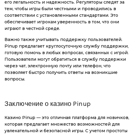
его легальность и надежность. Регуляторы следят за
тем, чтобы игры были честными и проводились в
соответствии с установленными стандартами. Это
обеспечивает игрокам уверенность в том, что они
играют в честной среде.
Важно также учитывать поддержку пользователей.
Pinup предлагает круглосуточную службу поддержки,
готовую помочь в любых вопросах, связанных с игрой.
Пользователи могут обратиться в службу поддержки
через чат, электронную почту или телефон, что
позволяет быстро получить ответы на возникшие
вопросы.
Заключение о казино Pinup
Казино Pinup — это отличная платформа для новичков,
которая предлагает множество возможностей для
увлекательной и безопасной игры. С учетом простоты