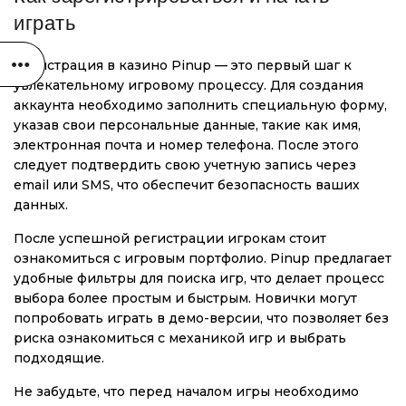
играть
Регистрация в казино Pinup — это первый шаг к
увлекательному игровому процессу. Для создания
аккаунта необходимо заполнить специальную форму,
указав свои персональные данные, такие как имя,
электронная почта и номер телефона. После этого
следует подтвердить свою учетную запись через
email или SMS, что обеспечит безопасность ваших
данных.
После успешной регистрации игрокам стоит
ознакомиться с игровым портфолио. Pinup предлагает
удобные фильтры для поиска игр, что делает процесс
выбора более простым и быстрым. Новички могут
попробовать играть в демо-версии, что позволяет без
риска ознакомиться с механикой игр и выбрать
подходящие.
Не забудьте, что перед началом игры необходимо