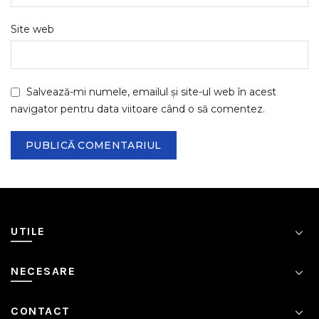
Site web
Salvează-mi numele, emailul și site-ul web în acest
navigator pentru data viitoare când o să comentez.
UTILE
NECESARE
CONTACT