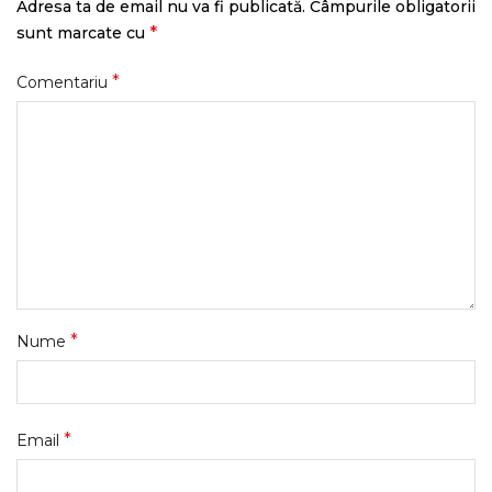
Adresa ta de email nu va fi publicată.
Câmpurile obligatorii
*
sunt marcate cu
*
Comentariu
*
Nume
*
Email