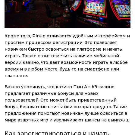
Кроме того, Pinup отличается удобным интерфейсом и
простым процессом регистрации. Это позволяет
новичкам быстро освоиться на платформе и начать
играть. Также стоит отметить наличие мобильной
версии казино, что дает возможность играть в любое
время и в любом месте, будь то на смартфоне или
планшете.
Важно упомянуть, что казино Пин Ап КЗ казино
предлагает различные бонусы для новых
пользователей. Это может быть приветственный
бонус, бесплатные спины или возврат средств. Такие
предложения помогают новичкам лучше освоиться в
мире азартных игр и увеличивают шансы на выигрыш.
Как зарегистрироваться и начать